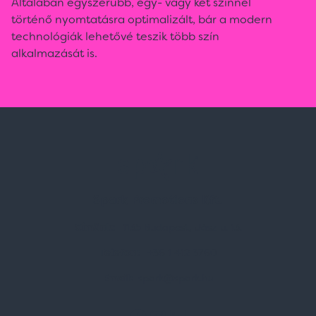
Általában egyszerűbb, egy- vagy két színnel
történő nyomtatásra optimalizált, bár a modern
technológiák lehetővé teszik több szín
alkalmazását is.
Spark Promotions Kft.
Címünk:
1135 Budapest, Jász u. 13.
Telefon:
+36 1 412 3760
Email:
spark@spark.hu