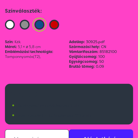
Színválaszték:
Szín:
Kék
Adatlap:
30925.pdf
Méret:
5,1 × ø 5,8 cm
Származási hely:
CN
Emblémázási technológia:
Vámtarifaszám:
85182100
Tamponnyomás(T2),
Gyűjtőcsomag:
100
Egységcsomag:
50
Bruttó tömeg:
0.09
2 900 Ft
•
Budapesti raktárkészlet:
2 db
•
Nemzetközi raktárkészlet:
2135 db