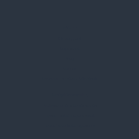
Rólunk
Kik vagyunk
Kapcsolat
Blog
Karrier
Gyakran Ismételt Kérdések
Szolgáltatásaink
Professzionális tanácsadás
Egyedi reklámajándékok
Lapozható katalógusaink