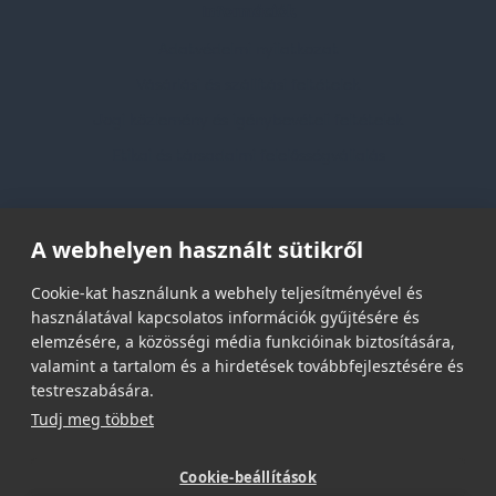
Információk
Adatvédelmi nyilatkozat
Vásárlási és szállítási feltételek
Jogi közlemény és igénybevételi feltételek
Etikai és társadalmi felelősségvállalás
Feliratkozás hírlevélre
A webhelyen használt sütikről
Email címed:
Cookie-kat használunk a webhely teljesítményével és
használatával kapcsolatos információk gyűjtésére és
elemzésére, a közösségi média funkcióinak biztosítására,
elfogadom az adatvédelmi szabályzatot
valamint a tartalom és a hirdetések továbbfejlesztésére és
testreszabására.
Tudj meg többet
Cookie-beállítások