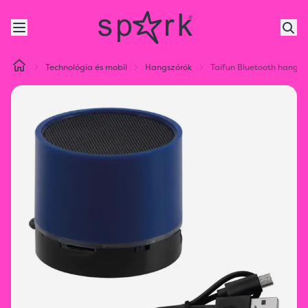
Technológia és mobil
Hangszórók
Taifun Bluetooth hangszó