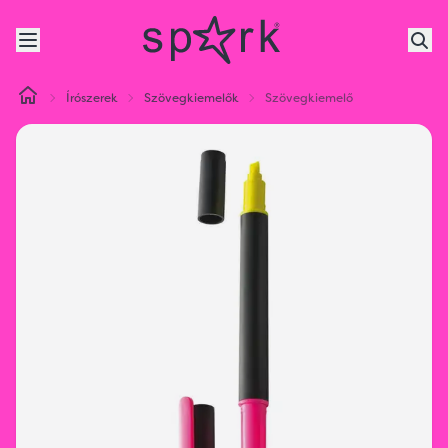
Írószerek
Szövegkiemelők
Szövegkiemelő