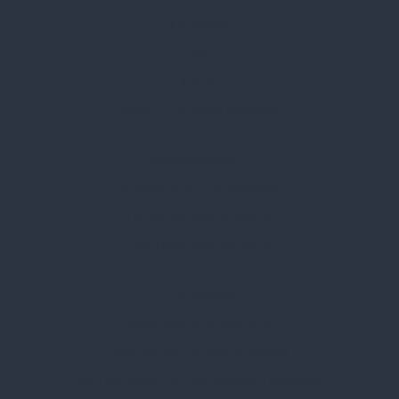
Kapcsolat
Blog
Karrier
Gyakran Ismételt Kérdések
Szolgáltatásaink
Professzionális tanácsadás
Egyedi reklámajándékok
Lapozható katalógusaink
Információk
Adatvédelmi nyilatkozat
Vásárlási és szállítási feltételek
Jogi közlemény és igénybevételi feltételek