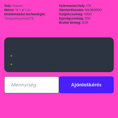
Szín:
Fekete
Származási hely:
CN
Méret:
14 × ø 1 cm
Vámtarifaszám:
96082000
Emblémázási technológia:
Gyűjtőcsomag:
1000
Tamponnyomás(T1),
Egységcsomag:
100
Bruttó tömeg:
0.01
275 Ft
•
Budapesti raktárkészlet:
1945 db
•
Nemzetközi raktárkészlet:
127452 db
Ajánlatkérés