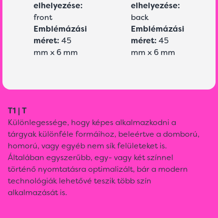
elhelyezése:
elhelyezése:
front
back
Emblémázási
Emblémázási
méret:
45
méret:
45
mm x 6 mm
mm x 6 mm
T1 | T
Különlegessége, hogy képes alkalmazkodni a
tárgyak különféle formáihoz, beleértve a domború,
homorú, vagy egyéb nem sík felületeket is.
Általában egyszerűbb, egy- vagy két színnel
történő nyomtatásra optimalizált, bár a modern
technológiák lehetővé teszik több szín
alkalmazását is.