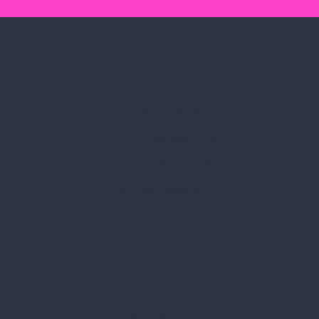
Spark Promotions Kft.
Címünk:
1135 Budapest, Jász u. 13.
Telefon:
+36 1 412 3760
Email:
spark@spark.hu
Rólunk
Kik vagyunk