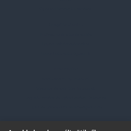
Gyakran Ismételt Kérdések
Szolgáltatásaink
Professzionális tanácsadás
Egyedi reklámajándékok
Lapozható katalógusaink
Információk
Adatvédelmi nyilatkozat
Vásárlási és szállítási feltételek
Jogi közlemény és igénybevételi feltételek
Etikai és társadalmi felelősségvállalás
Feliratkozás hírlevélre