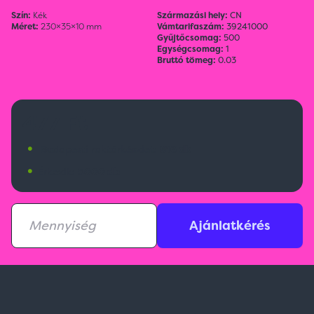
Szín:
Kék
Származási hely:
CN
Méret:
230×35×10 mm
Vámtarifaszám:
39241000
Gyűjtőcsomag:
500
Egységcsomag:
1
Bruttó tömeg:
0.03
477 Ft
•
Budapesti raktárkészlet:
816 db
•
Érkezik:
5000 db
Ajánlatkérés