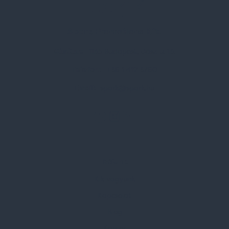
Spark Promotions Kft.
Címünk:
1135 Budapest, Jász u. 13.
Telefon:
+36 1 412 3760
Email:
spark@spark.hu
Rólunk
Kik vagyunk
Kapcsolat
Blog
Karrier