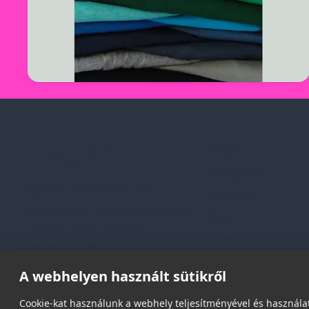
Rólunk
Kik vagyunk
Spark Promotions Kft.
Kapcsolat
Címünk:
1135 Budapest, Jász u. 13.
Blog
Telefon:
+36 1 412 3760
Karrier
Email:
spark@spark.hu
Gyakran Ismételt Kér
A webhelyen használt sütikről
Cookie-kat használunk a webhely teljesítményével és használat