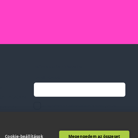
Feliratkozás hírlevélre
Email címed:
ek
li feltételek
elfogadom az adatvédelmi szabályzatot
gvállalás
Cookie-beállítások
Megengedem az összeset