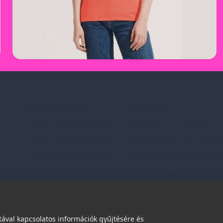
Szolgáltatásaink
Információk
Professzionális tanácsadás
Adatvédelmi nyilatkozat
Egyedi reklámajándékok
Vásárlási és szállítási feltétel
Lapozható katalógusaink
Jogi közlemény és igénybevéte
Etikai és társadalmi felelőssé
dések
ával kapcsolatos információk gyűjtésére és