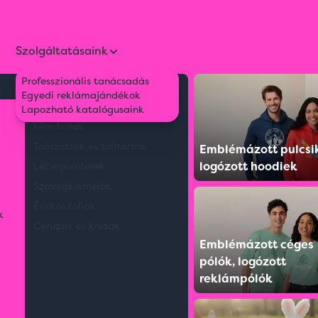
Szolgáltatásaink
Professzionális tanácsadás
Környezetbarát tollak
Egyedi reklámajándékok
 WOMEN - ROUND-NECK FITTED T-SHIRT
Műanyag tollak
Lapozható katalógusaink
Fém tollak
Tollszettek és tolltartók
Emblémázott pulcsi
logózott hoodiek
Lézerpointerek
Szövegkiemelők
Érintős tollak
k
Ceruzák és kréták
Emblémázott céges
pólók, logózott
reklámpólók