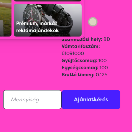
Színválaszték:
Prémium, márkás
reklámajándékok
Származási hely:
BD
Vámtarifaszám:
61091000
Gyűjtőcsomag:
100
Egységcsomag:
100
Bruttó tömeg:
0.125
Ajánlatkérés