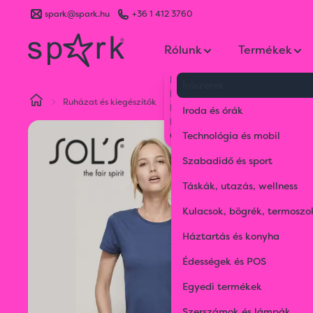
spark@spark.hu
+36 1 412 3760
Rólunk
Termékek
Kik vagyunk
Írószerek
Kapcsolat
Ruházat és kiegészítők
Póló (t-shirt)
SOL'S CRUSADER
Blog
Iroda és órák
Karrier
Gyakran Ismételt Kérdések
Technológia és mobil
Szabadidő és sport
Táskák, utazás, wellness
Kulacsok, bögrék, termoszo
Háztartás és konyha
Édességek és POS
Egyedi termékek
Szerszámok és lámpák