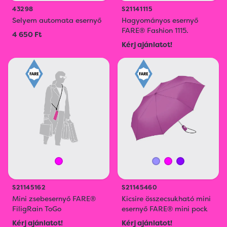
43298
S21141115
Selyem automata esernyő
Hagyományos esernyő
FARE® Fashion 1115.
4 650 Ft
Kérj ajánlatot!
S21145162
S21145460
Mini zsebesernyő FARE®
Kicsire összecsukható mini
FiligRain ToGo
esernyő FARE® mini pock
Kérj ajánlatot!
Kérj ajánlatot!