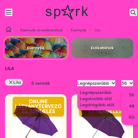
Esernyők és esőkabátok
Esernyők
Lila
Esernyők
Esőkabátok
LILA
Lila
6 termék
Legnépszerűbb
36
Legnépszerűbb
36
Legolcsóbb elöl
ONLINE
ONLINE
Legdrágább elöl
LÁTVÁNYTERVEZŐ
LÁTVÁNYTERVEZŐ
48
ÉS RENDELÉS
ÉS RENDELÉS
60