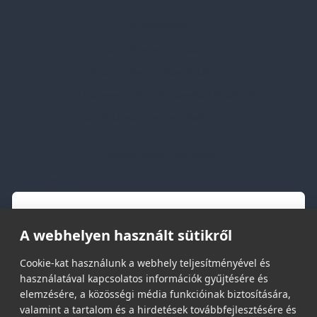
Információk
Adatvédelmi nyilatkozat
Vásárlási és szállítási feltételek
Jogi közlemény és igénybevételi feltételek
Etikai és társadalmi felelősségvállalás
Feliratkozás hírlevélre
Email címed:
A webhelyen használt sütikről
elfogadom az adatvédelmi szabályzatot
Cookie-kat használunk a webhely teljesítményével és
használatával kapcsolatos információk gyűjtésére és
elemzésére, a közösségi média funkcióinak biztosítására,
valamint a tartalom és a hirdetések továbbfejlesztésére és