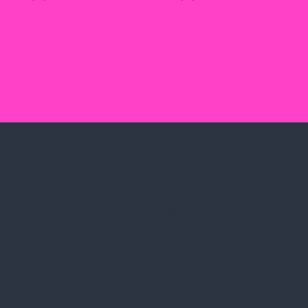
Spark Promotions Kft.
Címünk:
1135 Budapest, Jász u. 13.
Telefon:
+36 1 412 3760
Email:
spark@spark.hu