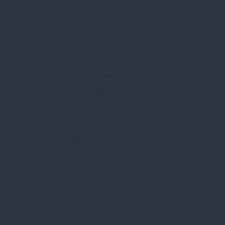
Rólunk
Kik vagyunk
Kapcsolat
Blog
Karrier
Gyakran Ismételt Kérdések
Szolgáltatásaink
Professzionális tanácsadás
Egyedi reklámajándékok
Lapozható katalógusaink