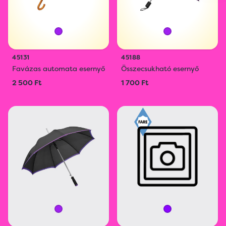
45131
45188
Favázas automata esernyő
Összecsukható esernyő
2 500 Ft
1 700 Ft