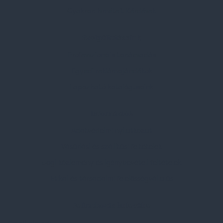
Gyakran Ismételt Kérdések
Szolgáltatásaink
Professzionális tanácsadás
Egyedi reklámajándékok
Lapozható katalógusaink
Információk
Adatvédelmi nyilatkozat
Vásárlási és szállítási feltételek
Jogi közlemény és igénybevételi feltételek
Etikai és társadalmi felelősségvállalás
Feliratkozás hírlevélre