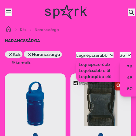
Kék
Narancssárga
NARANCSSÁRGA
Kék
Narancssárga
Legnépszerűbb
36
9 termék
Legnépszerűbb
36
Legolcsóbb elöl
Legdrágább elöl
48
SELL
OUT
60