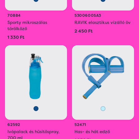
70884
5300600SA3
Sporty mikroszálas
RAVIK elasztikus vízálló öv
törölkőző
2 450 Ft
1 330 Ft
62592
52471
Ivópalack és hűsítőspray,
Has- és hát edző
700 ml