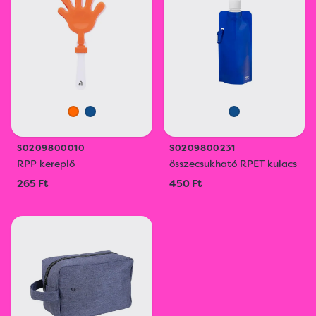
S0209800010
S0209800231
RPP kereplő
összecsukható RPET kulacs
265 Ft
450 Ft