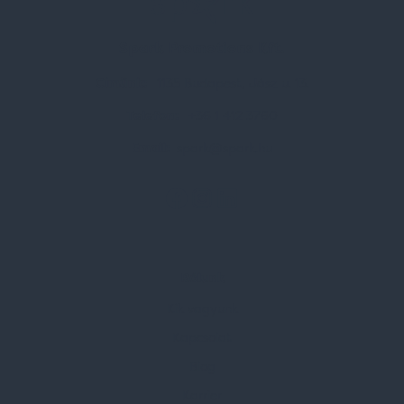
Spark Promotions Kft.
Címünk:
1135 Budapest, Jász u. 13.
Telefon:
+36 1 412 3760
Email:
spark@spark.hu
Rólunk
Kik vagyunk
Kapcsolat
Blog
Karrier