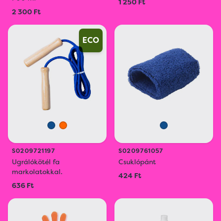
1 250 Ft
2 300 Ft
ECO
S0209721197
S0209761057
Ugrálókötél fa
Csuklópánt
markolatokkal.
424 Ft
636 Ft