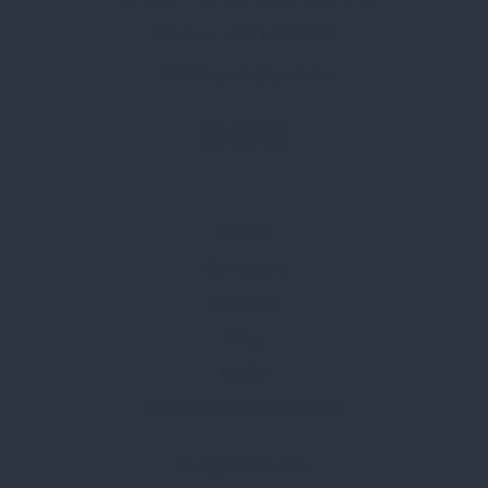
Telefon:
+36 1 412 3760
Email:
spark@spark.hu
Rólunk
Kik vagyunk
Kapcsolat
Blog
Karrier
Gyakran Ismételt Kérdések
Szolgáltatásaink