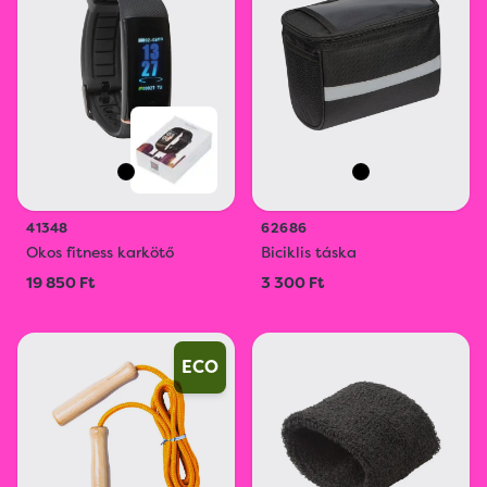
41348
62686
Okos fitness karkötő
Biciklis táska
19 850 Ft
3 300 Ft
ECO