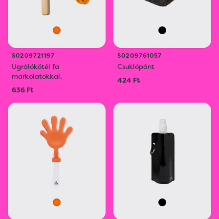
S0209721197
S0209761057
Ugrálókötél fa
Csuklópánt
markolatokkal.
424 Ft
636 Ft