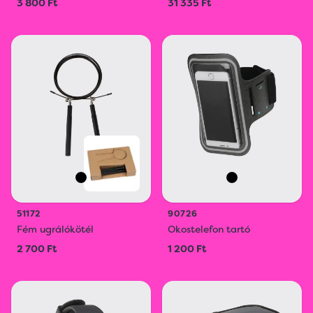
3 800 Ft
31 335 Ft
51172
90726
Fém ugrálókötél
Okostelefon tartó
2 700 Ft
1 200 Ft