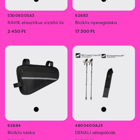
5300600SA3
62683
RAVIK elasztikus vízálló öv
Biciklis nyeregtáska
2 450 Ft
17 300 Ft
62684
4800400AJ3
Biciklis táska
DENALI sétapálcák