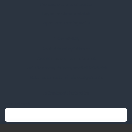
Professzionális tanácsadás
Egyedi reklámajándékok
Lapozható katalógusaink
Információk
Adatvédelmi nyilatkozat
Vásárlási és szállítási feltételek
Jogi közlemény és igénybevételi feltételek
Etikai és társadalmi felelősségvállalás
Feliratkozás hírlevélre
Email címed:
elfogadom az adatvédelmi szabályzatot