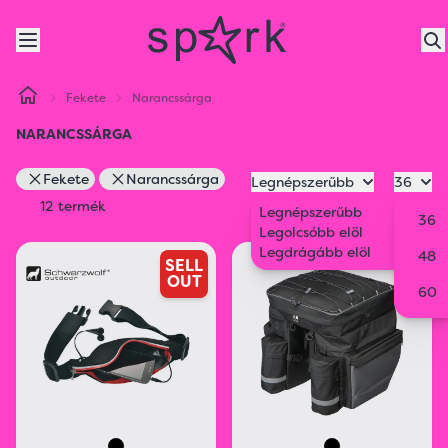
Fekete
Narancssárga
NARANCSSÁRGA
Fekete
Narancssárga
Legnépszerűbb
36
12 termék
Legnépszerűbb
36
Legolcsóbb elöl
Legdrágább elöl
48
SELL
OUT
60