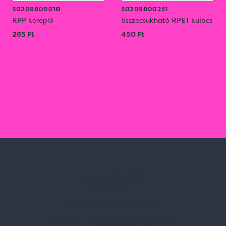
S0209800010
S0209800231
RPP kereplő
összecsukható RPET kulacs
265 Ft
450 Ft
Spark Promotions Kft.
Címünk:
1135 Budapest, Jász u. 13.