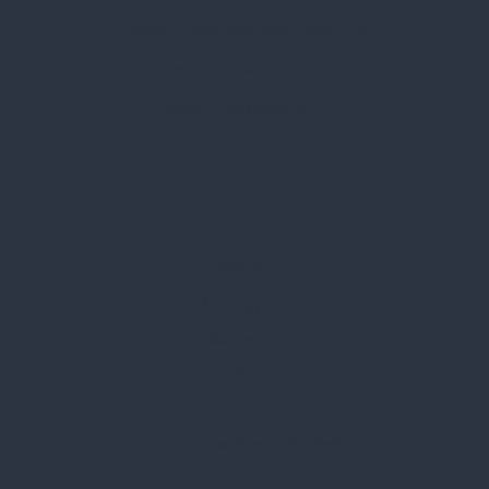
Címünk:
1135 Budapest, Jász u. 13.
Telefon:
+36 1 412 3760
Email:
spark@spark.hu
Rólunk
Kik vagyunk
Kapcsolat
Blog
Karrier
Gyakran Ismételt Kérdések