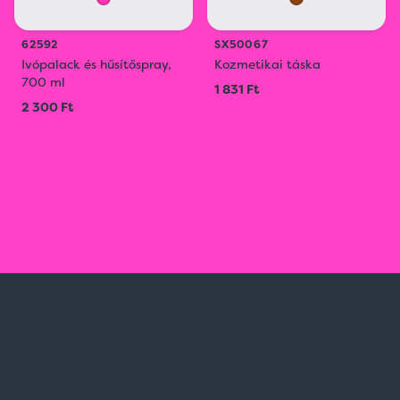
62592
SX50067
Ivópalack és hűsítőspray,
Kozmetikai táska
700 ml
1 831 Ft
2 300 Ft
Spark Promotions Kft.