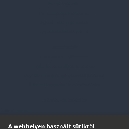
Szolgáltatásaink
Professzionális tanácsadás
Egyedi reklámajándékok
Lapozható katalógusaink
Információk
Adatvédelmi nyilatkozat
Vásárlási és szállítási feltételek
Jogi közlemény és igénybevételi feltételek
Etikai és társadalmi felelősségvállalás
Feliratkozás hírlevélre
Email címed:
A webhelyen használt sütikről