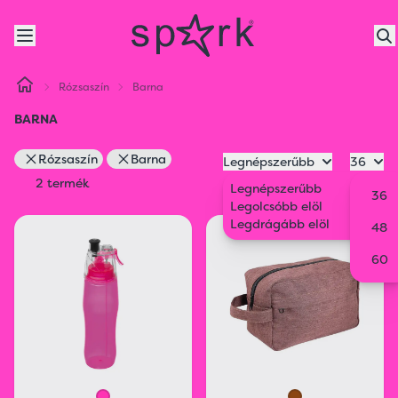
Rózsaszín
Barna
BARNA
Rózsaszín
Barna
Legnépszerűbb
36
2 termék
Legnépszerűbb
36
Legolcsóbb elöl
Legdrágább elöl
48
60