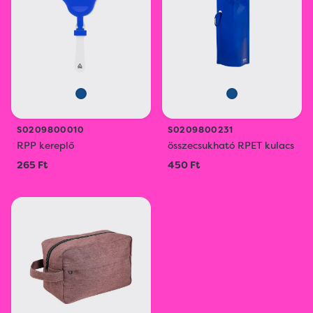
S0209800010
S0209800231
RPP kereplő
összecsukható RPET kulacs
265 Ft
450 Ft