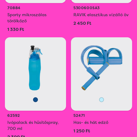
70884
5300600SA3
Sporty mikroszálas
RAVIK elasztikus vízálló öv
törölkőző
2 450 Ft
1 330 Ft
62592
52471
Ivópalack és hűsítőspray,
Has- és hát edző
700 ml
1 250 Ft