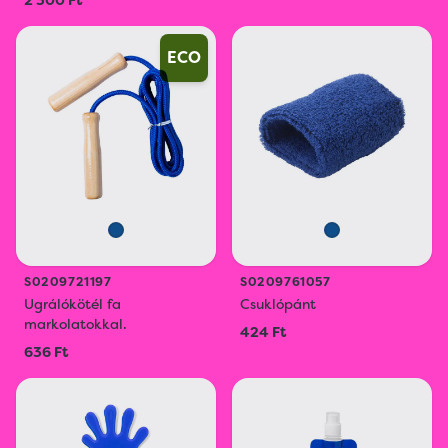
2 300 Ft
ECO
S0209721197
S0209761057
Ugrálókötél fa
Csuklópánt
markolatokkal.
424 Ft
636 Ft