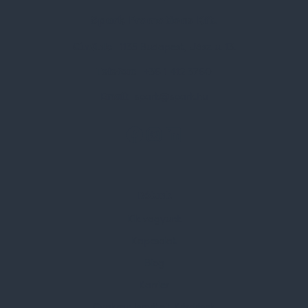
Spark Promotions Kft.
Címünk:
1135 Budapest, Jász u. 13.
Telefon:
+36 1 412 3760
Email:
spark@spark.hu
Rólunk
Kik vagyunk
Kapcsolat
Blog
Karrier
Gyakran Ismételt Kérdések