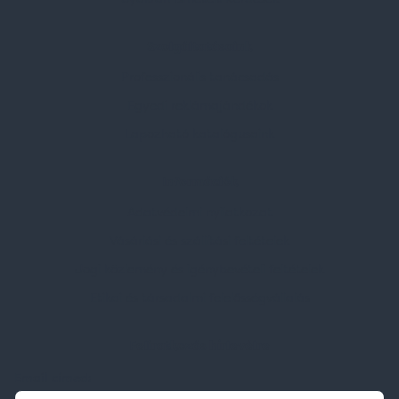
Szolgáltatásaink
Professzionális tanácsadás
Egyedi reklámajándékok
Lapozható katalógusaink
Információk
Adatvédelmi nyilatkozat
Vásárlási és szállítási feltételek
Jogi közlemény és igénybevételi feltételek
Etikai és társadalmi felelősségvállalás
Feliratkozás hírlevélre
Email címed: