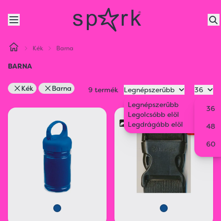
Kék
Barna
BARNA
Kék
Barna
9 termék
Legnépszerűbb
36
Legnépszerűbb
36
Legolcsóbb elöl
SELL
Legdrágább elöl
OUT
48
60