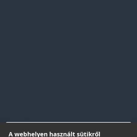
Szolgáltatásaink
Professzionális tanácsadás
Egyedi reklámajándékok
Lapozható katalógusaink
Információk
Adatvédelmi nyilatkozat
Vásárlási és szállítási feltételek
Jogi közlemény és igénybevételi feltételek
Etikai és társadalmi felelősségvállalás
Feliratkozás hírlevélre
Email címed:
A webhelyen használt sütikről