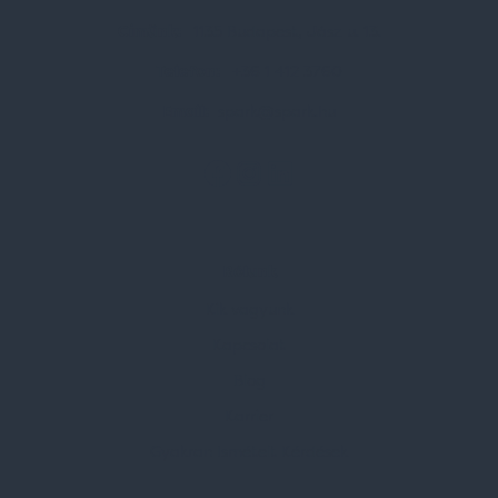
Címünk:
1135 Budapest, Jász u. 13.
Telefon:
+36 1 412 3760
Email:
spark@spark.hu
Rólunk
Kik vagyunk
Kapcsolat
Blog
Karrier
Gyakran Ismételt Kérdések