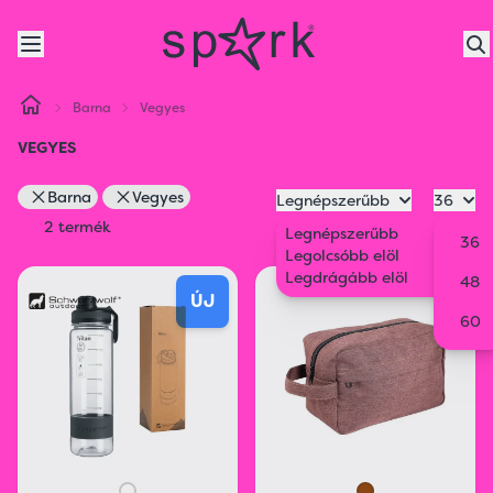
Barna
Vegyes
VEGYES
Barna
Vegyes
Legnépszerűbb
36
2 termék
Legnépszerűbb
36
Legolcsóbb elöl
Legdrágább elöl
48
ÚJ
60