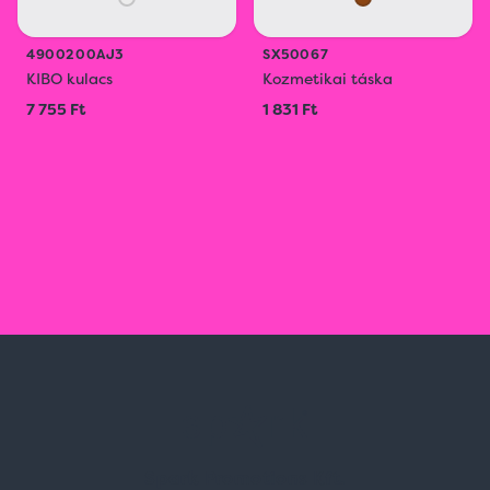
4900200AJ3
SX50067
KIBO kulacs
Kozmetikai táska
7 755 Ft
1 831 Ft
Spark Promotions Kft.