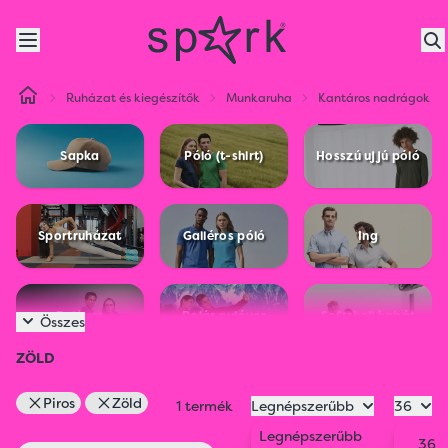
Ruházat és kiegészítők
Munkaruha
Kantáros nadrágok
Sapka
Póló (t-shirt)
Hosszú ujjú póló
Sportruházat
Galléros póló
Ing
Pulóver
Polár pulóver
Softshell kabát
Összes
ZÖLD
Mellény
Kabát
Nadrág
Piros
Zöld
1 termék
Legnépszerűbb
36
Legnépszerűbb
36