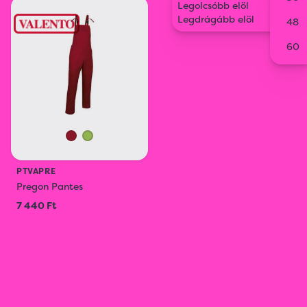
Legolcsóbb elöl
Legdrágább elöl
Kiegészítők
Törölköző
Munkaruha
48
60
Gyerekruházat
PTVAPRE
Pregon Pantes
7 440 Ft