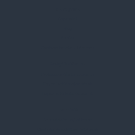
Kik vagyunk
Kapcsolat
Blog
Karrier
Gyakran Ismételt Kérdések
Szolgáltatásaink
Professzionális tanácsadás
Egyedi reklámajándékok
Lapozható katalógusaink
Információk
Adatvédelmi nyilatkozat
Vásárlási és szállítási feltételek