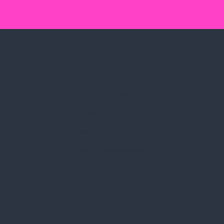
Spark Promotions Kft.
Címünk:
1135 Budapest, Jász u. 13.
Telefon:
+36 1 412 3760
Email:
spark@spark.hu
Rólunk