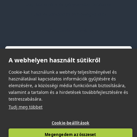
Jogi közlemény és igénybevételi feltételek
Etikai és társadalmi felelősségvállalás
Feliratkozás hírlevélre
Email címed:
A webhelyen használt sütikről
elfogadom az adatvédelmi szabályzatot
Cookie-kat használunk a webhely teljesítményével és
használatával kapcsolatos információk gyűjtésére és
elemzésére, a közösségi média funkcióinak biztosítására,
valamint a tartalom és a hirdetések továbbfejlesztésére és
testreszabására.
Tudj meg többet
© 2026 | Minden jog fenntartva!
Spark Promotions Kft.
Cookie-beállítások
Megengedem az összeset