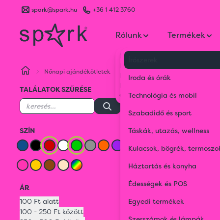
spark@spark.hu
+36 1 412 3760
Rólunk
Termékek
Kik vagyunk
Írószerek
Kapcsolat
Nőnapi ajándékötletek
Piros
Zöld
Blog
Iroda és órák
Karrier
TALÁLATOK SZŰRÉSE
ZÖLD
Gyakran Ismételt Kérdések
Technológia és mobil
Piros
Zöld
Szabadidő és sport
SZÍN
Táskák, utazás, wellness
Kulacsok, bögrék, termoszo
Háztartás és konyha
Édességek és POS
ÁR
100 Ft alatt
Egyedi termékek
100 - 250 Ft között
Szerszámok és lámpák