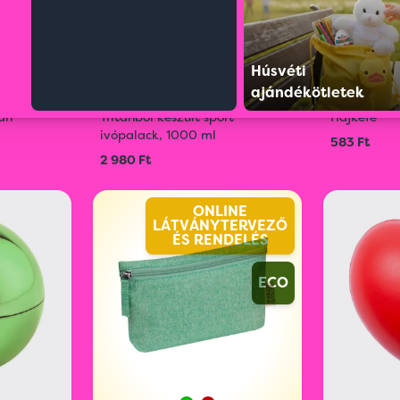
Húsvéti
ajándékötletek
83583
S02097210
an
Tritánból készült sport
Hajkefe
ivópalack, 1000 ml
583 Ft
2 980 Ft
ONLINE
LÁTVÁNYTERVEZŐ
ÉS RENDELÉS
ECO