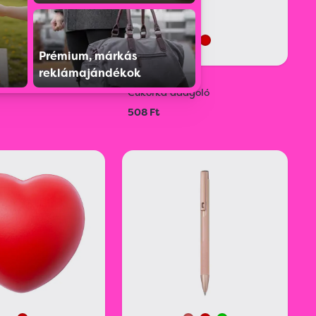
Prémium, márkás
reklámajándékok
66
S0209896014
Cukorka adagoló
508 Ft