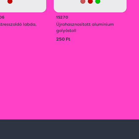
06
15270
stresszoldó labda,
Újrahasznosított alumínium
golyóstoll
250 Ft