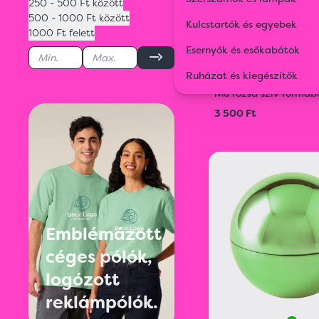
250 - 500 Ft között
500 - 1000 Ft között
Kulcstartók és egyebek
1000 Ft felett
Esernyők és esőkabátok
Ruházat és kiegészítők
75378
Mű rózsa szív formáb
3 500 Ft
Emblémázott
céges pólók,
logózott
reklámpólók.