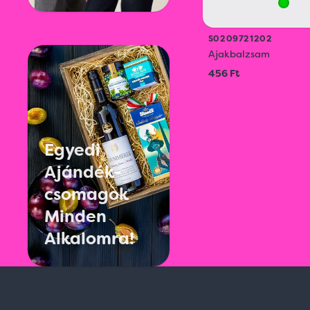
S0209721202
Ajakbalzsam
456 Ft
Egyedi
Ajándék-
csomagok
Minden
Alkalomra!