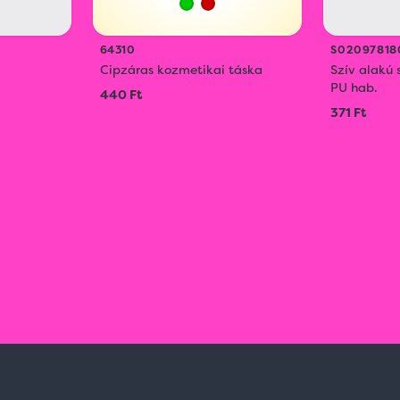
64310
S02097818
Cipzáras kozmetikai táska
Szív alakú 
PU hab.
440 Ft
371 Ft