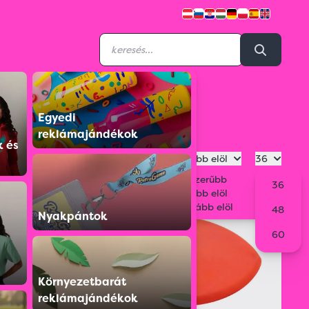
Egyedi
reklámajándékok
k és
Legdrágább elöl
36
Legnépszerűbb
36
Legolcsóbb elöl
Legdrágább elöl
48
Nyakpántok
60
Környezetbarát
reklámajándékok