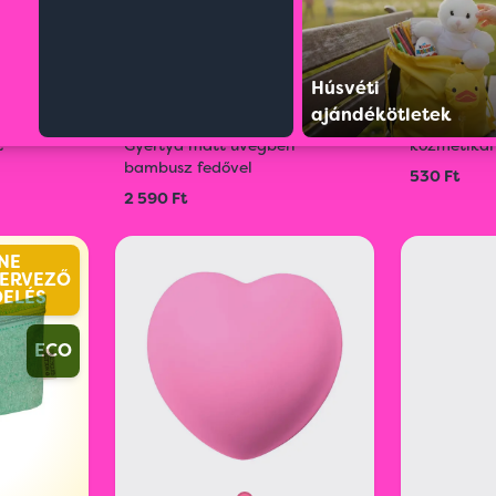
Húsvéti
ajándékötletek
73165
S02097227
t
Gyertya matt üvegben
kozmetikai
bambusz fedővel
530 Ft
2 590 Ft
NE
ERVEZŐ
DELÉS
ECO