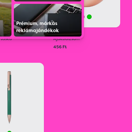
Prémium, márkás
reklámajándékok
15
S0209721202
 táska
Ajakbalzsam
456 Ft