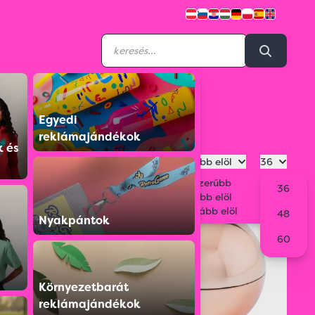
Egyedi
reklámajándékok
k és
Legdrágább elöl
36
Legnépszerűbb
36
Legolcsóbb elöl
Legdrágább elöl
48
Nyakpántok
60
Környezetbarát
reklámajándékok