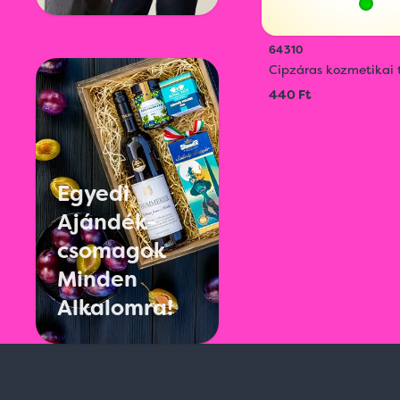
64310
Cipzáras kozmetikai 
440 Ft
Egyedi
Ajándék-
csomagok
Minden
Alkalomra!