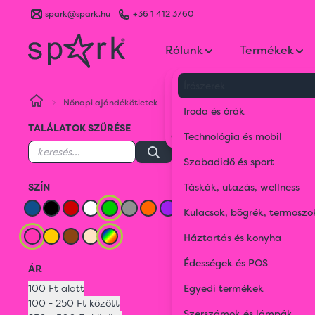
spark@spark.hu
+36 1 412 3760
Rólunk
Termékek
Kik vagyunk
Írószerek
Kapcsolat
Nőnapi ajándékötletek
Zöld
Rózsaszín
Vegyes
Blog
Iroda és órák
Karrier
TALÁLATOK SZŰRÉSE
VEGYES
Gyakran Ismételt Kérdések
Technológia és mobil
Zöld
Rózsaszí
Szabadidő és sport
SZÍN
Táskák, utazás, wellness
ONLI
Kulacsok, bögrék, termoszo
LÁTVÁNYT
ÉS REN
Háztartás és konyha
Édességek és POS
ÁR
100 Ft alatt
Egyedi termékek
100 - 250 Ft között
Szerszámok és lámpák