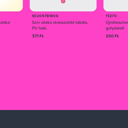
S0209781806
15270
táska
Szív alakú stresszoldó labda,
Újrahaszno
PU hab.
golyóstoll
371 Ft
250 Ft