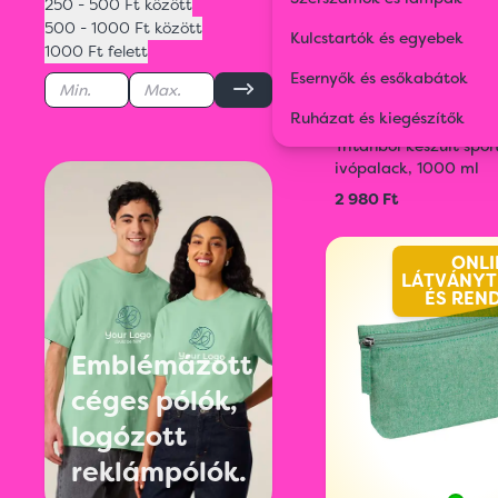
250 - 500 Ft között
500 - 1000 Ft között
Kulcstartók és egyebek
1000 Ft felett
Esernyők és esőkabátok
Ruházat és kiegészítők
83583
Tritánból készült spor
ivópalack, 1000 ml
2 980 Ft
ONLI
LÁTVÁNYT
ÉS REN
Emblémázott
céges pólók,
logózott
reklámpólók.