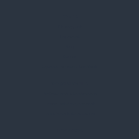
Rólunk
Kik vagyunk
Kapcsolat
Blog
Karrier
Gyakran Ismételt Kérdések
Szolgáltatásaink
Professzionális tanácsadás
Egyedi reklámajándékok
Lapozható katalógusaink
Információk