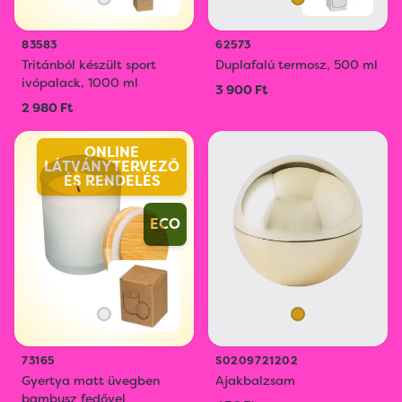
83583
62573
Tritánból készült sport
Duplafalú termosz, 500 ml
ivópalack, 1000 ml
3 900 Ft
2 980 Ft
ONLINE
LÁTVÁNYTERVEZŐ
ÉS RENDELÉS
ECO
73165
S0209721202
Gyertya matt üvegben
Ajakbalzsam
bambusz fedővel