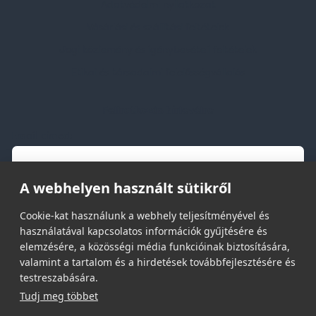
Adatvédelmi nyilatkozat
Vásárlási és szállítási feltételek
Jogi közlemény és igénybevételi feltételek
Etikai és társadalmi felelősségvállalás
Feliratkozás hírlevélre
Email címed:
A webhelyen használt sütikről
elfogadom az adatvédelmi szabályzatot
Cookie-kat használunk a webhely teljesítményével és
használatával kapcsolatos információk gyűjtésére és
elemzésére, a közösségi média funkcióinak biztosítására,
valamint a tartalom és a hirdetések továbbfejlesztésére és
testreszabására.
Tudj meg többet
© 2026 | Minden jog fenntartva!
Spark Promotions Kft.