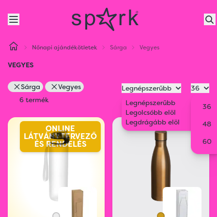
Nőnapi ajándékötletek
Sárga
Vegyes
VEGYES
Sárga
Vegyes
Legnépszerűbb
36
6 termék
Legnépszerűbb
36
Legolcsóbb elöl
Legdrágább elöl
48
ONLINE
LÁTVÁNYTERVEZŐ
60
ÉS RENDELÉS