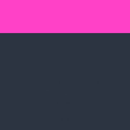
Spark Promotions Kft.
Címünk:
1135 Budapest, Jász u. 13.
Telefon:
+36 1 412 3760
Email:
spark@spark.hu