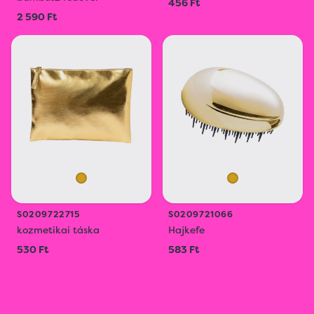
456 Ft
2 590 Ft
S0209722715
S0209721066
kozmetikai táska
Hajkefe
530 Ft
583 Ft