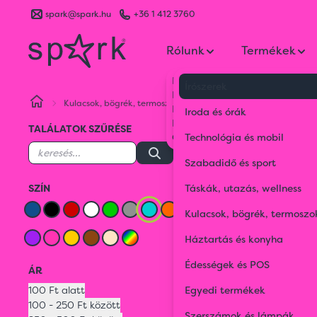
spark@spark.hu
+36 1 412 3760
Rólunk
Termékek
Kik vagyunk
Írószerek
Kapcsolat
Kulacsok, bögrék, termoszok
Bögrék, poharak, kancsók
Blog
Iroda és órák
Karrier
TALÁLATOK SZŰRÉSE
Gyakran Ismételt Kérdések
Technológia és mobil
Kul
Szabadidő és sport
SZÍN
Táskák, utazás, wellness
Fl
Kulacsok, bögrék, termoszo
Háztartás és konyha
TÜRKIZ
Édességek és POS
ÁR
Türkiz
2 termé
100 Ft alatt
Egyedi termékek
100 - 250 Ft között
Szerszámok és lámpák