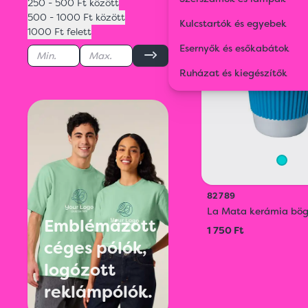
250 - 500 Ft között
500 - 1000 Ft között
Kulcstartók és egyebek
1000 Ft felett
Esernyők és esőkabátok
Ruházat és kiegészítők
82789
La Mata kerámia bög
Emblémázott
1 750 Ft
céges pólók,
logózott
reklámpólók.