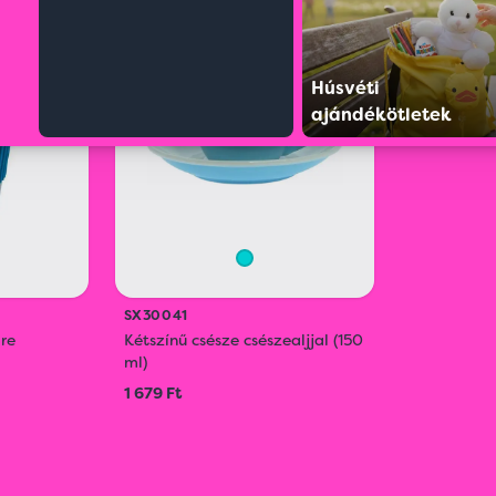
SELL
OUT
Húsvéti
ajándékötletek
SX30041
re
Kétszínű csésze csészealjjal (150
ml)
1 679 Ft