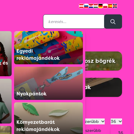
Egyedi
reklámajándékok
sók
Termoszok és termosz bögrék
k és
ök
Szívószálak
Nyakpántok
Legnépszerűbb
36
Környezetbarát
reklámajándékok
Legnépszerűbb
36