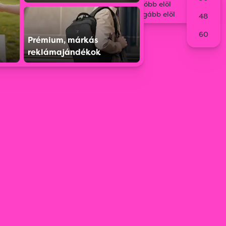
Legolcsóbb elöl
Legdrágább elöl
48
60
Prémium, márkás
reklámajándékok