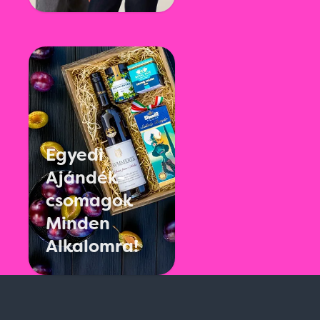
Egyedi
Ajándék-
csomagok
Minden
Alkalomra!