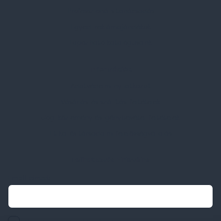
Professzionális tanácsadás
Egyedi reklámajándékok
Lapozható katalógusaink
Információk
Adatvédelmi nyilatkozat
Vásárlási és szállítási feltételek
Jogi közlemény és igénybevételi feltételek
Etikai és társadalmi felelősségvállalás
Feliratkozás hírlevélre
Email címed: