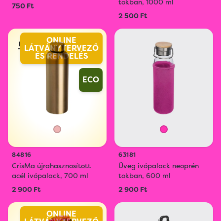
tokban, 1000 ml
750 Ft
2 500 Ft
ONLINE
LÁTVÁNYTERVEZŐ
ÉS RENDELÉS
ECO
84816
63181
CrisMa újrahasznosított
Üveg ivópalack neoprén
acél ivópalack, 700 ml
tokban, 600 ml
2 900 Ft
2 900 Ft
ONLINE