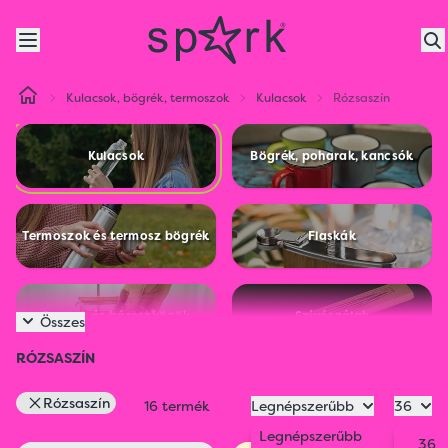
Kulacsok, bögrék, termoszok
Kulacsok
Rózsaszín
Kulacsok
Bögrék, poharak, kancsók
Termoszok és termosz bögrék
Flaskák
Szettek és báreszközök
Szívószálak
Összes
RÓZSASZÍN
Rózsaszín
16 termék
Legnépszerűbb
36
Legnépszerűbb
36