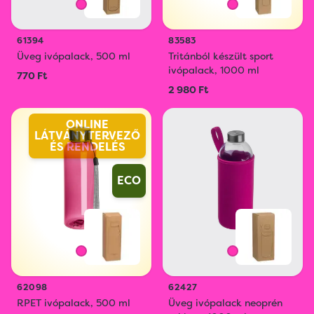
61394
83583
Üveg ivópalack, 500 ml
Tritánból készült sport
ivópalack, 1000 ml
770 Ft
2 980 Ft
ONLINE
LÁTVÁNYTERVEZŐ
ÉS RENDELÉS
ECO
62098
62427
RPET ivópalack, 500 ml
Üveg ivópalack neoprén