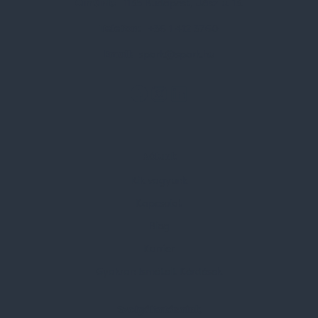
Címünk:
1135 Budapest, Jász u. 13.
Telefon:
+36 1 412 3760
Email:
spark@spark.hu
Rólunk
Kik vagyunk
Kapcsolat
Blog
Karrier
Gyakran Ismételt Kérdések
Szolgáltatásaink