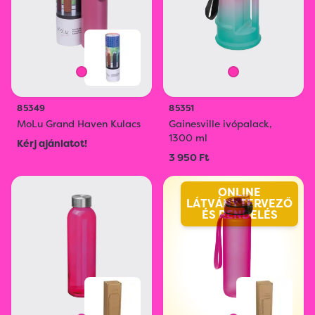
85349
85351
MoLu Grand Haven Kulacs
Gainesville ivópalack,
1300 ml
Kérj ajánlatot!
3 950 Ft
ONLINE
LÁTVÁNYTERVEZŐ
ÉS RENDELÉS