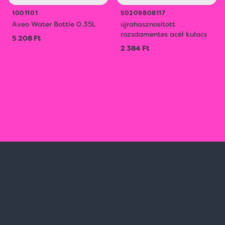
1001101
S0209808117
Aveo Water Bottle 0.35L
újrahasznosított
rozsdamentes acél kulacs
5 208 Ft
2 384 Ft
Spark Promotions Kft.