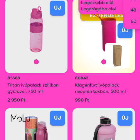
Legolcsóbb elöl
ONLINE
ÚJ
Legdrágább elöl
LÁTVÁNYTERVEZŐ
48
ÉS RENDELÉS
60
ÚJ
85588
60842
Tritán ivópalack szilikon
Klagenfurt ivópalack
gyűrűvel, 750 ml
neoprén tokban, 500 ml
2 950 Ft
990 Ft
ÚJ
ÚJ