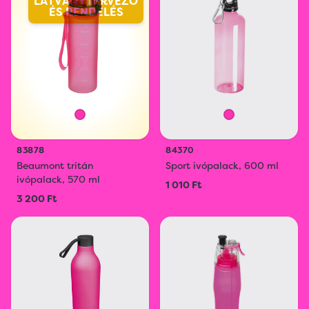
LÁTVÁNYTERVEZŐ
ÉS RENDELÉS
83878
84370
Beaumont tritán
Sport ivópalack, 600 ml
ivópalack, 570 ml
1 010 Ft
3 200 Ft