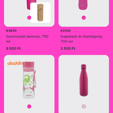
83890
62592
Gumírozott termosz, 750
Ivópalack és hűsítőspray,
ml
700 ml
9 500 Ft
2 300 Ft