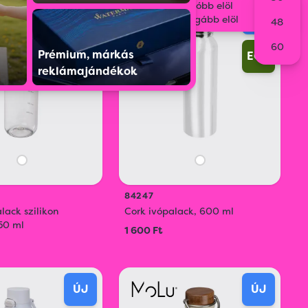
Legolcsóbb elöl
ÚJ
ÚJ
Legdrágább elöl
48
60
Prémium, márkás
ECO
reklámajándékok
84247
alack szilikon
Cork ivópalack, 600 ml
750 ml
1 600 Ft
ÚJ
ÚJ