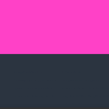
Szolgáltatásaink
Információk
Professzionális tanácsadás
Adatvédelmi nyilatkozat
Egyedi reklámajándékok
Vásárlási és szállítási feltétel
Lapozható katalógusaink
Jogi közlemény és igénybevéte
Etikai és társadalmi felelőssé