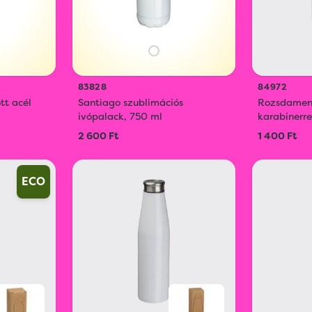
83828
84972
tt acél
Santiago szublimációs
Rozsdament
ivópalack, 750 ml
karabinerr
2 600 Ft
1 400 Ft
ECO