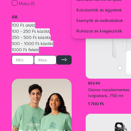
MoLu (1)
Kulcstartók és egyebek
ÁR
Esernyők és esőkabátok
100 Ft alatt
Ruházat és kiegészítők
100 - 250 Ft között
250 - 500 Ft között
500 - 1000 Ft között
1000 Ft felett
85240
Ostrov rozsdamentes 
ivópalack, 750 ml
1 700 Ft