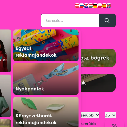
Egyedi
reklámajándékok
sók
Termoszok és termosz bögrék
k és
ök
Szívószálak
Nyakpántok
Legnépszerűbb
36
Környezetbarát
reklámajándékok
Legnépszerűbb
36