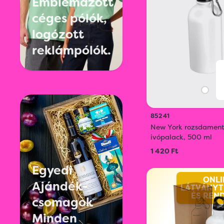
Emblémázott
céges pólók,
logózott
reklámpólók.
85241
New York rozsdament
ivópalack, 500 ml
1 420 Ft
Egyedi
ONLI
Ajándék-
LÁTVÁNYT
ÉS REN
csomagok
Minden