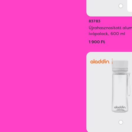
83783
Újrahasznosított alu
ivópalack, 600 ml
1 900 Ft