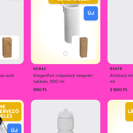
ÚJ
60842
85478
es acél
Klagenfurt ivópalack neoprén
Átlátszó tr
tokban, 500 ml
ml
990 Ft
2 600 Ft
NE
ERVEZŐ
L
DELÉS
ÚJ