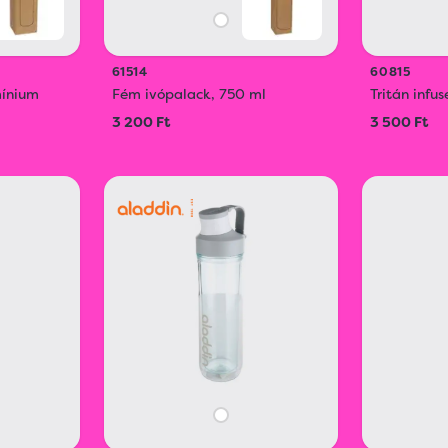
61514
60815
mínium
Fém ivópalack, 750 ml
Tritán infu
3 200 Ft
3 500 Ft