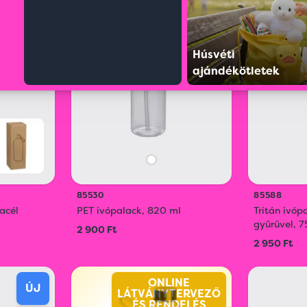
ÚJ
ÚJ
Húsvéti
ajándékötletek
85530
85588
acél
PET ivópalack, 820 ml
Tritán ivóp
gyűrűvel, 
2 900 Ft
2 950 Ft
ONLINE
ÚJ
LÁTVÁNYTERVEZŐ
ÉS RENDELÉS