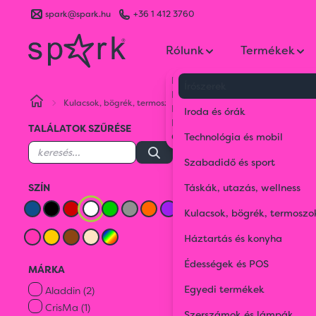
spark@spark.hu
+36 1 412 3760
Rólunk
Termékek
Kik vagyunk
Írószerek
Kapcsolat
Kulacsok, bögrék, termoszok
Kulacsok
Fehér
Blog
Iroda és órák
Karrier
TALÁLATOK SZŰRÉSE
Gyakran Ismételt Kérdések
Technológia és mobil
Kul
Szabadidő és sport
SZÍN
Táskák, utazás, wellness
Fl
Kulacsok, bögrék, termoszo
Háztartás és konyha
FEHÉR
Édességek és POS
MÁRKA
Fehér
25 term
Egyedi termékek
Aladdin (2)
CrisMa (1)
Szerszámok és lámpák