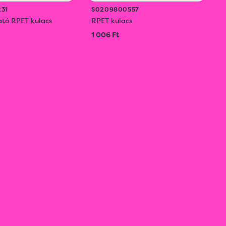
31
S0209800557
ató RPET kulacs
RPET kulacs
1 006 Ft