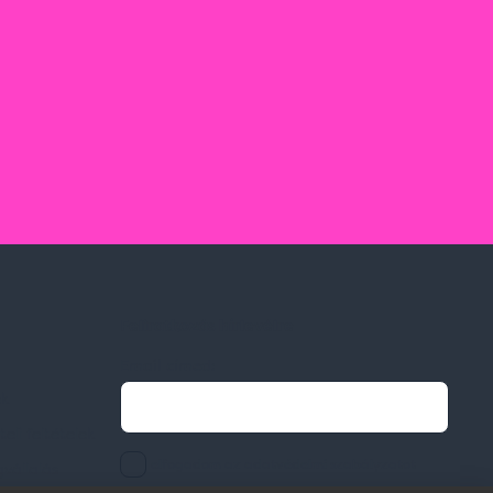
Feliratkozás hírlevélre
Email címed:
ek
li feltételek
elfogadom az adatvédelmi szabályzatot
gvállalás