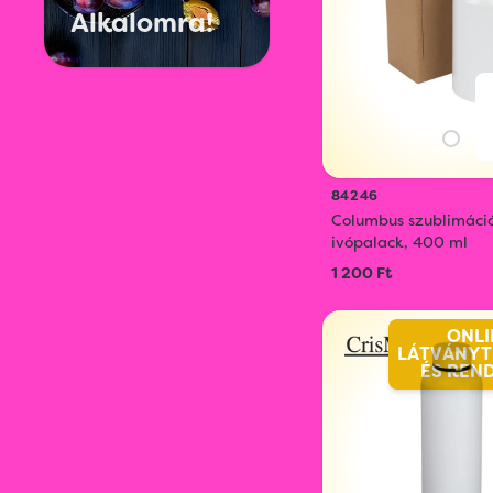
Alkalomra!
84246
Columbus szublimáci
ivópalack, 400 ml
1 200 Ft
ONLI
LÁTVÁNYT
ÉS REN