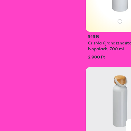
84816
CrisMa újrahasznosíto
ivópalack, 700 ml
2 900 Ft