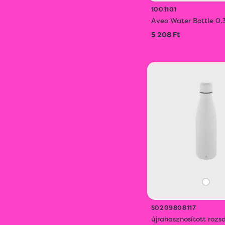
1001101
Aveo Water Bottle 0.
5 208 Ft
S0209808117
újrahasznosított roz