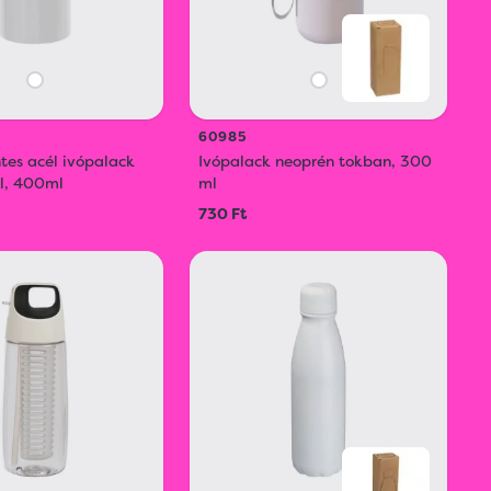
60985
es acél ivópalack
Ivópalack neoprén tokban, 300
el, 400ml
ml
730 Ft