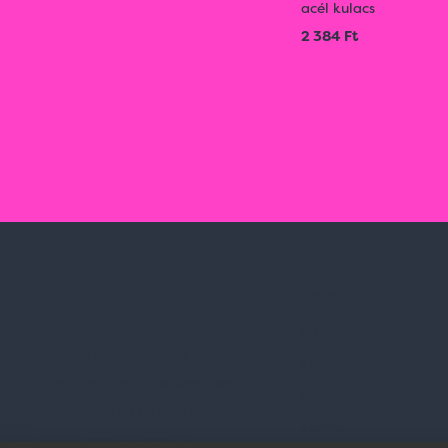
acél kulacs
2 384 Ft
Rólunk
Kik vagyunk
Spark Promotions Kft.
Kapcsolat
Címünk:
1135 Budapest, Jász u. 13.
Blog
Telefon:
+36 1 412 3760
Karrier
Email:
spark@spark.hu