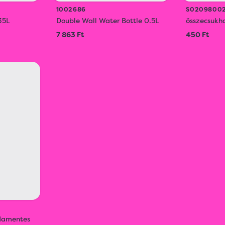
1002686
S02098002
35L
Double Wall Water Bottle 0.5L
összecsukh
7 863 Ft
450 Ft
sdamentes