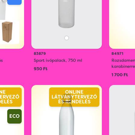
83879
84971
ós
Sport ivópalack, 750 ml
Rozsdament
karabinerre
930 Ft
1 700 Ft
NE
ONLINE
ERVEZŐ
LÁTVÁNYTERVEZŐ
DELÉS
ÉS RENDELÉS
ECO