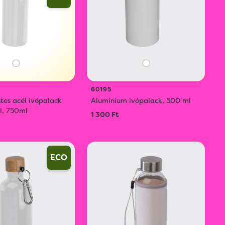
60195
es acél ivópalack
Alumínium ivópalack, 500 ml
l, 750ml
1 300 Ft
ECO