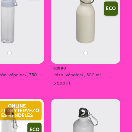
ECO
83980
itán ivópalack, 750
Ibiza ivópalack, 500 ml
5 500 Ft
ONLINE
ÁTVÁNYTERVEZŐ
ÉS RENDELÉS
ECO