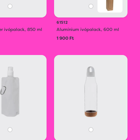
61512
ser ivópalack, 850 ml
Alumínium ivópalack, 600 ml
1 900 Ft