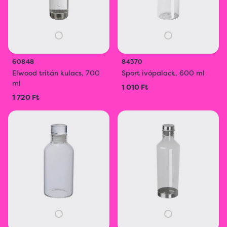
60848
84370
Elwood tritán kulacs, 700
Sport ivópalack, 600 ml
ml
1 010 Ft
1 720 Ft