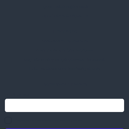
Egyedi reklámajándékok
Lapozható katalógusaink
Információk
Adatvédelmi nyilatkozat
Vásárlási és szállítási feltételek
Jogi közlemény és igénybevételi feltételek
Etikai és társadalmi felelősségvállalás
Feliratkozás hírlevélre
Email címed:
elfogadom az adatvédelmi szabályzatot