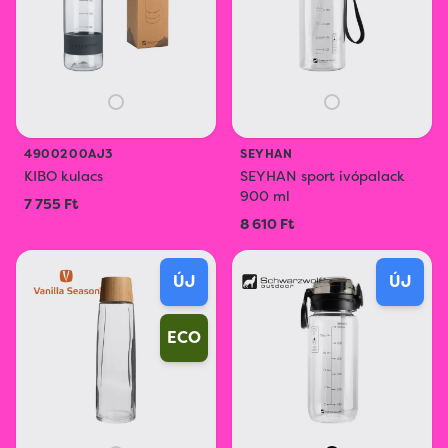
4900200AJ3
SEYHAN
KIBO kulacs
SEYHAN sport ivópalack
900 ml
7 755 Ft
8 610 Ft
ÚJ
ÚJ
ECO