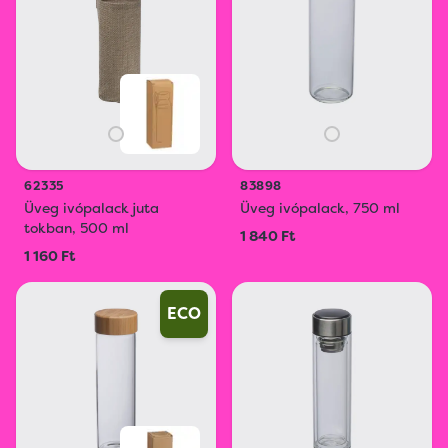
62335
83898
Üveg ivópalack juta
Üveg ivópalack, 750 ml
tokban, 500 ml
1 840 Ft
1 160 Ft
ECO