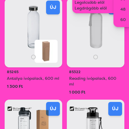
Legolcsóbb elöl
ÚJ
ÚJ
Legdrágább elöl
48
60
85265
85322
Antalya ivópalack, 600 ml
Reading ivópalack, 600
ml
1 300 Ft
1 000 Ft
ÚJ
ÚJ