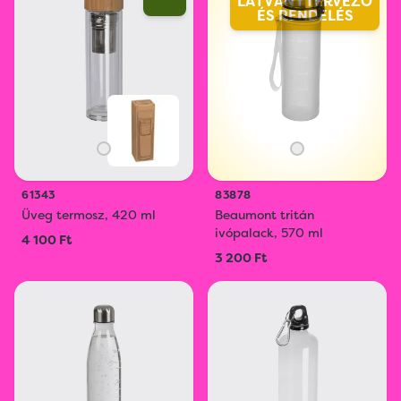
LÁTVÁNYTERVEZŐ
ÉS RENDELÉS
61343
83878
Üveg termosz, 420 ml
Beaumont tritán
ivópalack, 570 ml
4 100 Ft
3 200 Ft