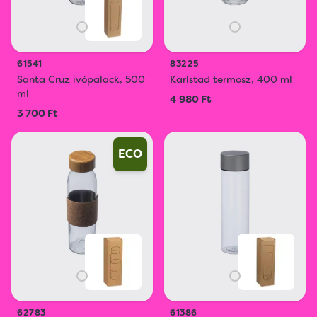
61541
83225
Santa Cruz ivópalack, 500
Karlstad termosz, 400 ml
ml
4 980 Ft
3 700 Ft
ECO
62783
61386