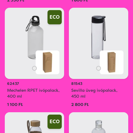
2 350 Ft
1 800 Ft
ECO
62437
81543
Mechelen RPET ivópalack,
Sevilla üveg ivópalack,
400 ml
450 ml
1 100 Ft
2 800 Ft
ECO