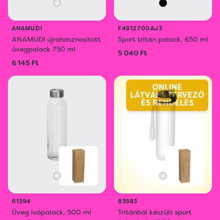
ANAMUDI
F4912700AJ3
ANAMUDI újrahasznosított
Sport tritán palack, 650 ml
üvegpalack 750 ml
5 040 Ft
6 145 Ft
ONLINE
LÁTVÁNYTERVEZŐ
ÉS RENDELÉS
61394
83583
Üveg ivópalack, 500 ml
Tritánból készült sport