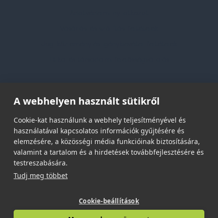
Adatvédelmi nyilatkozat
Vásárlási és szállítási feltételek
Jogi közlemény és igénybevételi feltételek
Etikai és társadalmi felelősségvállalás
Feliratkozás hírlevélre
A webhelyen használt sütikről
Email címed:
Cookie-kat használunk a webhely teljesítményével és
használatával kapcsolatos információk gyűjtésére és
elemzésére, a közösségi média funkcióinak biztosítására,
elfogadom az adatvédelmi szabályzatot
valamint a tartalom és a hirdetések továbbfejlesztésére és
testreszabására.
Tudj meg többet
Cookie-beállítások
© 2026 | Minden jog fenntartva!