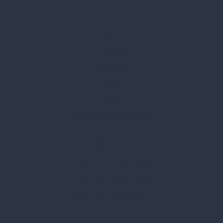
Rólunk
Kik vagyunk
Kapcsolat
Blog
Karrier
Gyakran Ismételt Kérdések
Szolgáltatásaink
Professzionális tanácsadás
Egyedi reklámajándékok
Lapozható katalógusaink
Információk