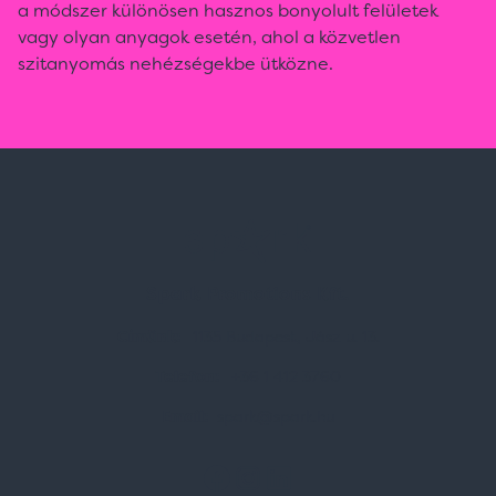
a módszer különösen hasznos bonyolult felületek
vagy olyan anyagok esetén, ahol a közvetlen
szitanyomás nehézségekbe ütközne.
Spark Promotions Kft.
Címünk:
1135 Budapest, Jász u. 13.
Telefon:
+36 1 412 3760
Email:
spark@spark.hu