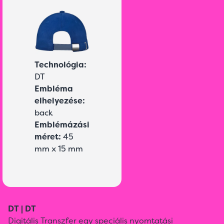
Technológia:
DT
Embléma
elhelyezése:
back
Emblémázási
méret:
45
mm x 15 mm
DT | DT
Digitális Transzfer egy speciális nyomtatási