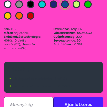
Szín:
Kék
Származási hely:
CN
Méret:
adjustable
Vámtarifaszám:
65050030
Emblémázási technológia:
Gyűjtőcsomag:
200
H(H0),
Digitális
Egységcsomag:
50
transfer(DT),
Transzfer
Bruttó tömeg:
0.081
szitanyomás(S2),
1 100 Ft
•
Budapesti raktárkészlet:
1730 db
•
Nemzetközi raktárkészlet:
6436 db
Ajánlatkérés