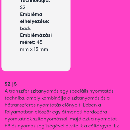
Technológia:
S2
Embléma
elhelyezése:
back
Emblémázási
méret:
45
mm x 15 mm
S2 | S
A transzfer szitanyomás egy speciális nyomtatási
technika, amely kombinálja a szitanyomás és a
hőtranszferes nyomtatás előnyeit. Ebben a
folyamatban először egy átmeneti hordozóra
nyomtatnak szitanyomással, majd ezt a nyomatot
hő és nyomás segítségével átvitelik a céltárgyra. Ez