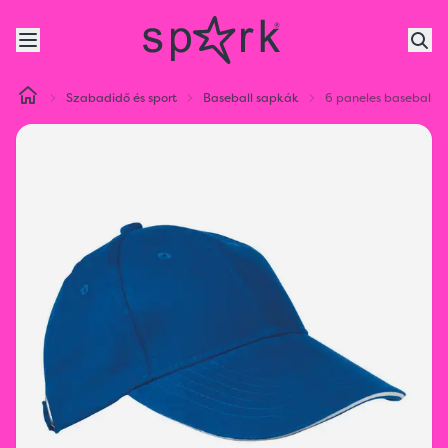
Szabadidő és sport
Baseball sapkák
6 paneles baseball 