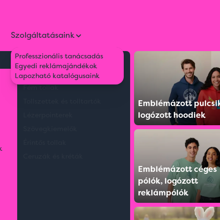
Szolgáltatásaink
Professzionális tanácsadás
Környezetbarát tollak
Egyedi reklámajándékok
zemüveg
Műanyag tollak
Lapozható katalógusaink
Fém tollak
Tollszettek és tolltartók
Emblémázott pulcsi
logózott hoodiek
Lézerpointerek
Szövegkiemelők
Érintős tollak
k
Ceruzák és kréták
Emblémázott céges
pólók, logózott
reklámpólók