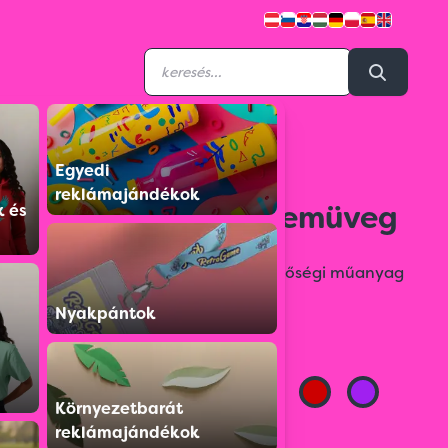
Egyedi
5875806
reklámajándékok
"Nerd look" napszemüveg
k és
Nerdlook típusú napszemüveg, minőségi műanyag
kerettel, UV400 szűrővel.
Nyakpántok
Színválaszték:
Környezetbarát
reklámajándékok