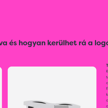
va és hogyan kerülhet rá a log
T
t
f
k
a
a