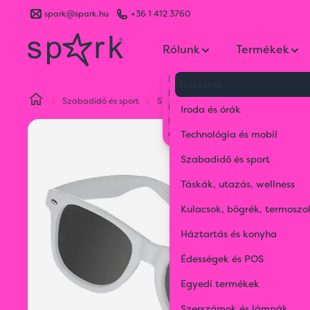
spark@spark.hu
+36 1 412 3760
Rólunk
Termékek
Kik vagyunk
Írószerek
Kapcsolat
Szabadidő és sport
Strand kellékek
"Nerd look" naps
Blog
Iroda és órák
Karrier
Gyakran Ismételt Kérdések
Technológia és mobil
Szabadidő és sport
Táskák, utazás, wellness
Kulacsok, bögrék, termoszo
Háztartás és konyha
Édességek és POS
Egyedi termékek
Szerszámok és lámpák