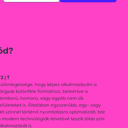
ód?
2 | T
Különlegessége, hogy képes alkalmazkodni a
árgyak különféle formáihoz, beleértve a
domború, homorú, vagy egyéb nem sík
elületeket is. Általában egyszerűbb, egy- vagy
ét színnel történő nyomtatásra optimalizált, bár
 modern technológiák lehetővé teszik több szín
lkalmazását is.