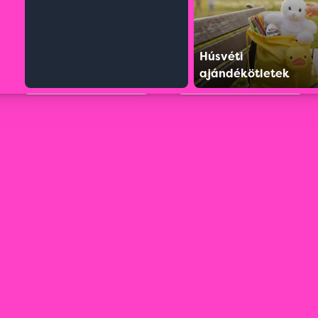
Húsvéti
ajándékötletek