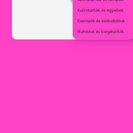
Kulcstartók és egyebek
Esernyők és esőkabátok
Ruházat és kiegészítők