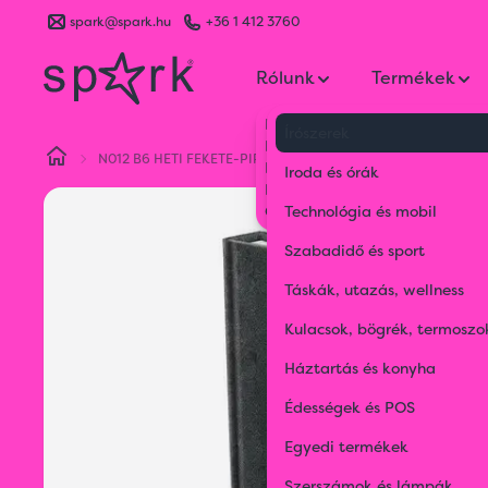
spark@spark.hu
+36 1 412 3760
Rólunk
Termékek
Kik vagyunk
Írószerek
Kapcsolat
N012 B6 HETI FEKETE-PIROS
Blog
Iroda és órák
Karrier
Gyakran Ismételt Kérdések
Technológia és mobil
Szabadidő és sport
Táskák, utazás, wellness
Kulacsok, bögrék, termoszo
Háztartás és konyha
Édességek és POS
Egyedi termékek
Szerszámok és lámpák