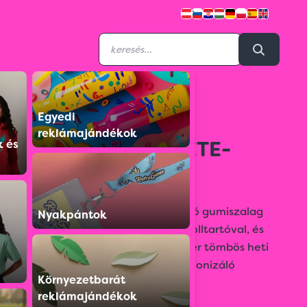
Egyedi
S059522T012N00E
reklámajándékok
N012 B6 HETI FEKETE-
k és
PIROS
Fényes műbőr bevonóval, az átfogó gumiszalag
Nyakpántok
színével megegyező évszámmal, tolltartóval, és
sarokgömbölyítéssel készített, fehér tömbös heti
naptár, a gumiszalag színével harmonizáló
Környezetbarát
oromszegővel, jelzőszalaggal és
reklámajándékok
sarokperforációval.