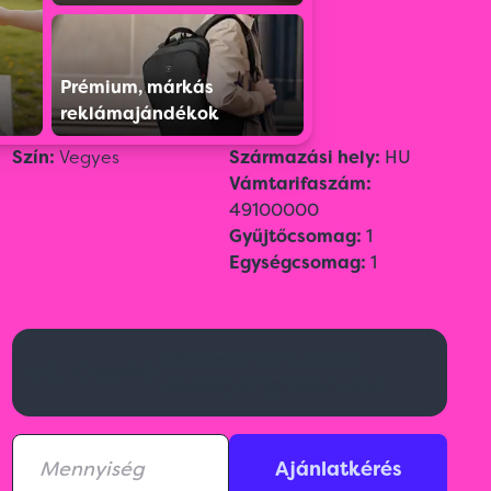
Színválaszték:
Prémium, márkás
reklámajándékok
Szín:
Vegyes
Származási hely:
HU
Vámtarifaszám:
49100000
Gyűjtőcsomag:
1
Egységcsomag:
1
Aktuális raktárkészletről
Kérj ajánlatot!
érdeklődj az ajánlatkérésnél!
Ajánlatkérés