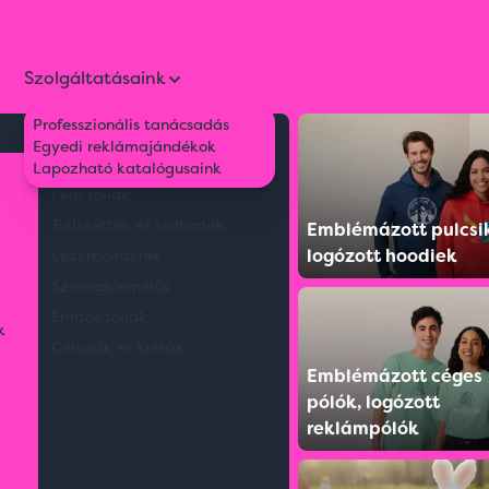
Szolgáltatásaink
Professzionális tanácsadás
Környezetbarát tollak
Egyedi reklámajándékok
Műanyag tollak
Lapozható katalógusaink
Fém tollak
Tollszettek és tolltartók
Emblémázott pulcsi
logózott hoodiek
Lézerpointerek
Szövegkiemelők
Érintős tollak
k
Ceruzák és kréták
Emblémázott céges
pólók, logózott
reklámpólók