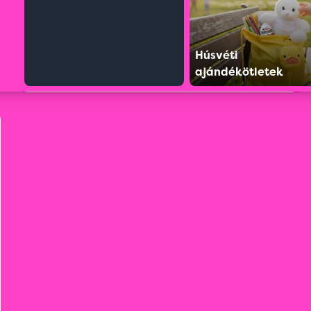
Húsvéti
ajándékötletek