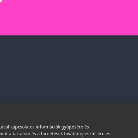
Szolgáltatásaink
Információk
Professzionális tanácsadás
Adatvédelmi nyilatkozat
Egyedi reklámajándékok
Vásárlási és szállítási feltétel
Lapozható katalógusaink
Jogi közlemény és igénybevéte
Etikai és társadalmi felelőssé
dések
ával kapcsolatos információk gyűjtésére és
int a tartalom és a hirdetések továbbfejlesztésére és