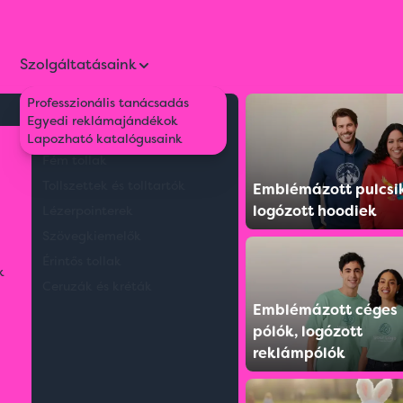
Szolgáltatásaink
Professzionális tanácsadás
Környezetbarát tollak
Egyedi reklámajándékok
képernyőhöz
Műanyag tollak
Lapozható katalógusaink
Fém tollak
Tollszettek és tolltartók
Emblémázott pulcsi
logózott hoodiek
Lézerpointerek
Szövegkiemelők
Érintős tollak
k
Ceruzák és kréták
Emblémázott céges
pólók, logózott
reklámpólók