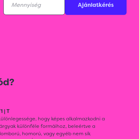
Ajánlatkérés
ód?
1 | T
Különlegessége, hogy képes alkalmazkodni a
árgyak különféle formáihoz, beleértve a
domború, homorú, vagy egyéb nem sík