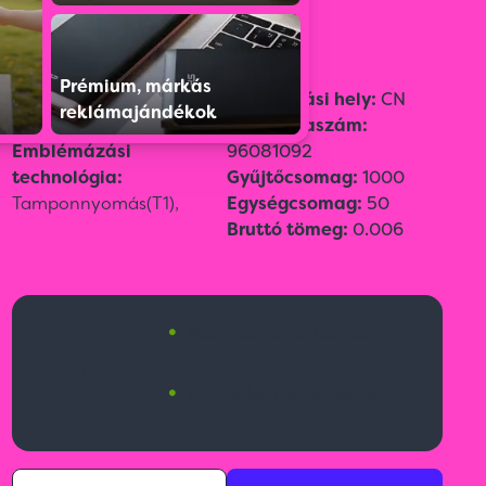
Prémium, márkás
Szín:
Narancssárga
Származási hely:
CN
reklámajándékok
Méret:
13,7 × ø 0,7 cm
Vámtarifaszám:
Emblémázási
96081092
technológia:
Gyűjtőcsomag:
1000
Tamponnyomás(T1),
Egységcsomag:
50
Bruttó tömeg:
0.006
•
Budapesti raktárkészlet:
5485 db
130 Ft
•
Nemzetközi raktárkészlet:
32138 db