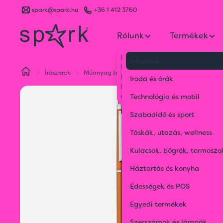
spark@spark.hu
+36 1 412 3760
Rólunk
Termékek
Kik vagyunk
Írószerek
Kapcsolat
Írószerek
Műanyag tollak
Műanyag golyóstoll érintő
Blog
Iroda és órák
Karrier
Gyakran Ismételt Kérdések
Technológia és mobil
Szabadidő és sport
Táskák, utazás, wellness
Kulacsok, bögrék, termoszo
Háztartás és konyha
Édességek és POS
Egyedi termékek
Szerszámok és lámpák