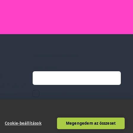
Feliratkozás hírlevélre
Email címed:
ek
li feltételek
elfogadom az adatvédelmi szabályzatot
gvállalás
Cookie-beállítások
Megengedem az összeset