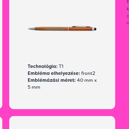
f
k
a
a
Technológia:
T1
Embléma elhelyezése:
front2
Emblémázási méret:
40 mm x
5 mm