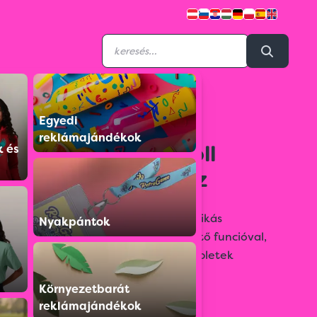
Egyedi
1878610
reklámajándékok
Műanyag golyóstoll
k és
érintőképernyőhöz
Elegáns, műanyag csavaró mechanikás
Nyakpántok
vékonytestű toll, kék betéttel, érintő funcióval,
mely alkalmas okostelefonok és tabletek
érintőképernyőjéhez is.
Környezetbarát
reklámajándékok
Színválaszték: