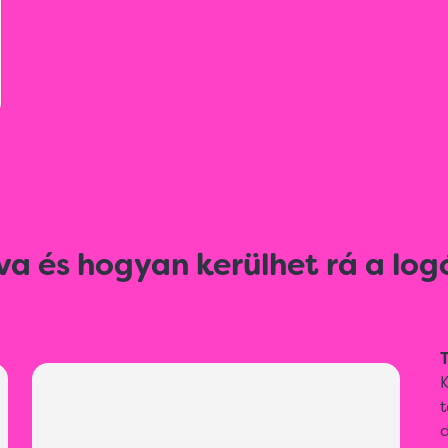
va és hogyan kerülhet rá a log
T
t