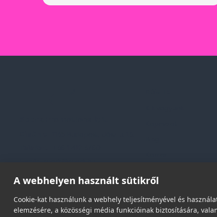
Rólunk
Kik vagyunk
Spark Promotions Kft.
Kapcsolat
Címünk:
1135 Budapest, Jász u. 13.
Blog
Telefon:
+36 1 412 3760
Karrier
Email:
spark@spark.hu
Gyakran Ismételt Kér
A webhelyen használt sütikről
Cookie-kat használunk a webhely teljesítményével és használat
elemzésére, a közösségi média funkcióinak biztosítására, valam