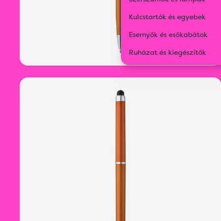
Kulcstartók és egyebek
Esernyők és esőkabátok
Ruházat és kiegészítők