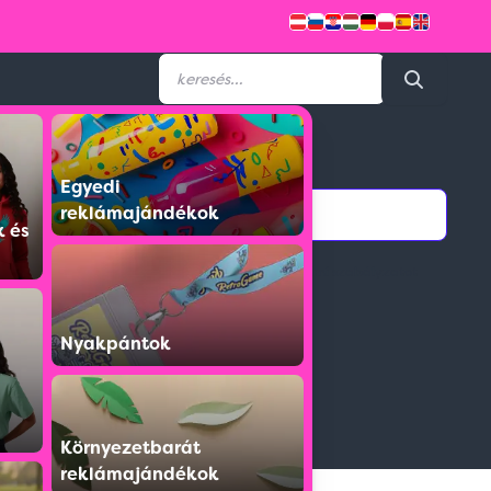
Feliratkozás hírlevélre
Email címed:
Egyedi
ek
reklámajándékok
k és
eli feltételek
elfogadom az adatvédelmi szabályzatot
gvállalás
Nyakpántok
Környezetbarát
reklámajándékok