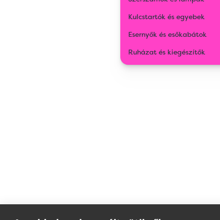
Kulcstartók és egyebek
Esernyők és esőkabátok
Ruházat és kiegészítők