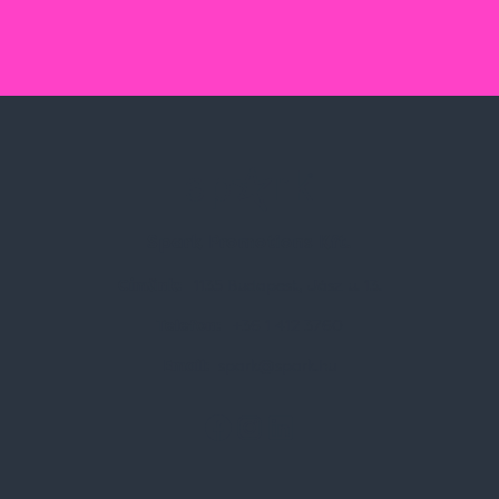
Spark Promotions Kft.
Címünk:
1135 Budapest, Jász u. 13.
Telefon:
+36 1 412 3760
Email:
spark@spark.hu