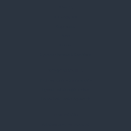
Rólunk
Kik vagyunk
Kapcsolat
Blog
Karrier
Gyakran Ismételt Kérdések
Szolgáltatásaink
Professzionális tanácsadás
Egyedi reklámajándékok
Lapozható katalógusaink
Információk
Adatvédelmi nyilatkozat