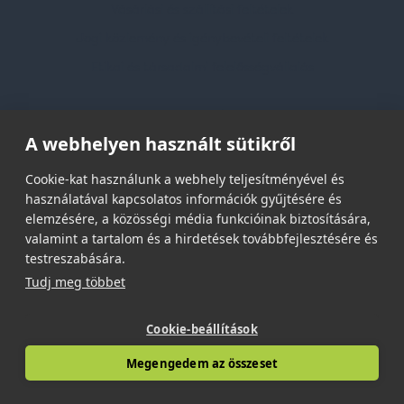
Vásárlási és szállítási feltételek
Jogi közlemény és igénybevételi feltételek
Etikai és társadalmi felelősségvállalás
Feliratkozás hírlevélre
A webhelyen használt sütikről
Email címed:
Cookie-kat használunk a webhely teljesítményével és
használatával kapcsolatos információk gyűjtésére és
elemzésére, a közösségi média funkcióinak biztosítására,
elfogadom az adatvédelmi szabályzatot
valamint a tartalom és a hirdetések továbbfejlesztésére és
testreszabására.
Tudj meg többet
Cookie-beállítások
© 2026 | Minden jog fenntartva!
Megengedem az összeset
Spark Promotions Kft.