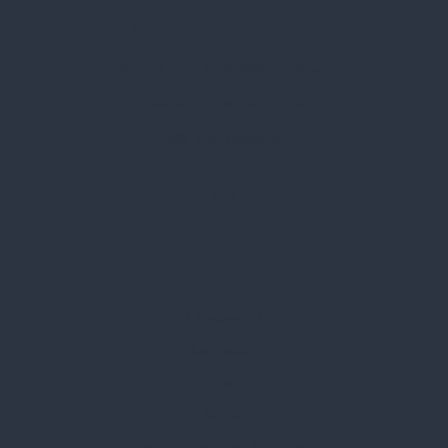
Spark Promotions Kft.
Címünk:
1135 Budapest, Jász u. 13.
Telefon:
+36 1 412 3760
Email:
spark@spark.hu
Rólunk
Kik vagyunk
Kapcsolat
Blog
Karrier
Gyakran Ismételt Kérdések