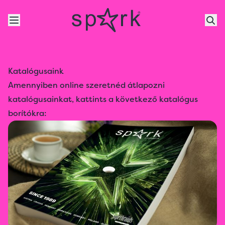
Katalógusaink
Amennyiben online szeretnéd átlapozni
katalógusainkat, kattints a következő katalógus
borítókra: