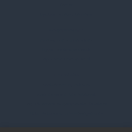
Karrier
Gyakran Ismételt Kérdések
Szolgáltatásaink
Professzionális tanácsadás
Egyedi reklámajándékok
Lapozható katalógusaink
Információk
Adatvédelmi nyilatkozat
Vásárlási és szállítási feltételek
Jogi közlemény és igénybevételi feltételek
Etikai és társadalmi felelősségvállalás
Feliratkozás hírlevélre