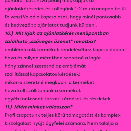
gombra" kattintva pedig megkapjuk az
ajánlatkérésedet és kollégánk 1-2 munkanapon belül
felveszi Veled a kapcsolatot, hogy minél pontosabb
és kedvezőbb ajánlatot tudjunk küldeni.
10.) Mit írjak az ajánlatkérés menüpontban
található „szöveges üzenet” rovatba?
emblémázott termékek rendeléséhez kapcsolódóan:
hova és milyen méretben szeretné a logót
hány színnel szeretné az emblémát
szállítással kapcsolatos kérdések:
mikorra szeretné megkapni a terméket
hova kell szállítanunk a terméket
egyéb fontosnak tartott kérdések és részletek
11.) Miért minket válasszon?
Profi csapatunk teljes körű támogatást és komplex
kiszolgálást nyújt ügyfelei számára. Nem találja a