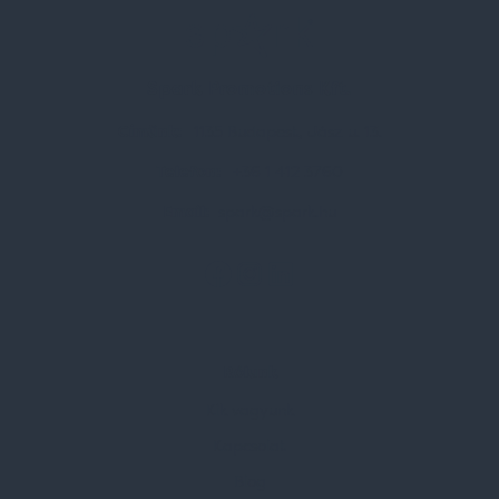
Spark Promotions Kft.
Címünk:
1135 Budapest, Jász u. 13.
Telefon:
+36 1 412 3760
Email:
spark@spark.hu
Rólunk
Kik vagyunk
Kapcsolat
Blog