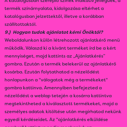
A katalógusban szereplő színek indikatív jellegűek, a
termék színárnyalata, kidolgozása eltérhet a
katalógusban jelzettektől, illetve a korábban
szállítottaktól.
9.) Hogyan tudok ajánlatot kérni Önöktől?
Weboldalunkon külön létrehozott ajánlatkérő menü
működik. Válaszd ki a kívánt terméket írd be a kért
mennyiséget, majd kattints az „Ajánlatkérés”
gombra. Ezután a termék belekerül az ajánlatkérő
kosárba. Ezután folytathatod a nézelődést
honlapunkon a "válogatok még a termékeket"
gombra kattinva. Amennyiben befejezted a
nézelődést a weblap tetején a kosárra kattintva
megtekintheted a kiválasztott termékeket, majd a
személyes adatok kitöltése után megírhatod nekünk
egyedi kérdéseidet. Az "ajánlatkérés elküldése