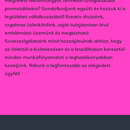
megfelelő reklámtárgyat terméke/szolgáltatása
promotálására? Gondolkodjunk együtt és hozzuk ki a
legtöbbet vállalkozásából! Kreatív divíziónk,
rugalmas üzletkötőink, saját tulajdonban lévő
emblémázó üzemünk és megbízható
fuvarszolgálataink mind hozzájárulnak ahhoz, hogy
az ötlettől a kivitelezésen és a leszállításon keresztül
minden munkafolyamatot a leghatékonyabban
kezeljünk. Nálunk a legfontosabb az elégedett
ügyfél!