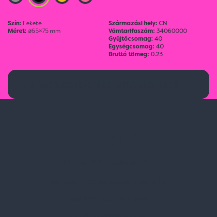
Szín:
Fekete
Származási hely:
CN
Méret:
ø65×75 mm
Vámtarifaszám:
34060000
Gyűjtőcsomag:
40
Egységcsomag:
40
Bruttó tömeg:
0.23
Ez a termék jelenleg nem elérhető.
Spark Promotions Kft.
Címünk:
1135 Budapest, Jász u. 13.
Telefon:
+36 1 412 3760
Email:
spark@spark.hu