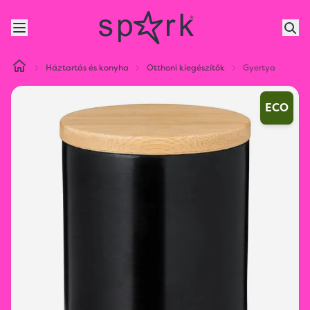
Háztartás és konyha
Otthoni kiegészítők
Gyertya
ECO