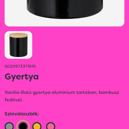
S020973371610
Gyertya
Vanília illatú gyertya alumínium tartóban, bambusz
fedővel.
Színválaszték: