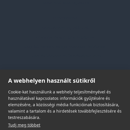
Lapozható katalógusaink
Információk
Adatvédelmi nyilatkozat
Vásárlási és szállítási feltételek
Jogi közlemény és igénybevételi feltételek
Etikai és társadalmi felelősségvállalás
Feliratkozás hírlevélre
A webhelyen használt sütikről
Email címed:
Cookie-kat használunk a webhely teljesítményével és
használatával kapcsolatos információk gyűjtésére és
elemzésére, a közösségi média funkcióinak biztosítására,
elfogadom az adatvédelmi szabályzatot
valamint a tartalom és a hirdetések továbbfejlesztésére és
testreszabására.
Tudj meg többet