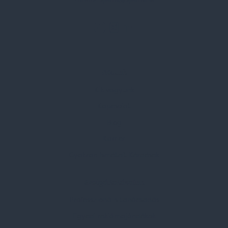
Rólunk
Kik vagyunk
Kapcsolat
Blog
Karrier
Gyakran Ismételt Kérdések
Szolgáltatásaink
Professzionális tanácsadás
Egyedi reklámajándékok