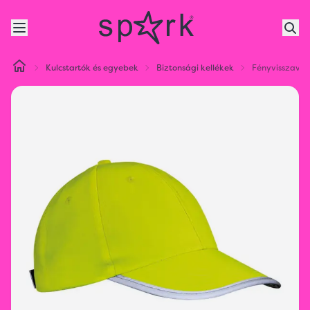
Kulcstartók és egyebek
Biztonsági kellékek
Fényvisszaver