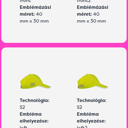
front
front2
Emblémázási
Emblémázási
méret:
40
méret:
40
mm x 30 mm
mm x 30 mm
Technológia:
Technológia:
S2
S2
Embléma
Embléma
elhelyezése:
elhelyezése:
left
left2