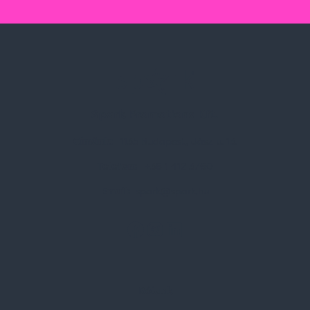
Spark Promotions Kft.
Címünk:
1135 Budapest, Jász u. 13.
Telefon:
+36 1 412 3760
Email:
spark@spark.hu
Rólunk