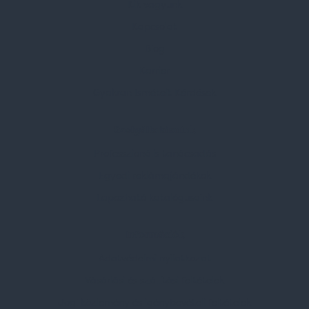
Kik vagyunk
Kapcsolat
Blog
Karrier
Gyakran Ismételt Kérdések
Szolgáltatásaink
Professzionális tanácsadás
Egyedi reklámajándékok
Lapozható katalógusaink
Információk
Adatvédelmi nyilatkozat
Vásárlási és szállítási feltételek
Jogi közlemény és igénybevételi feltételek