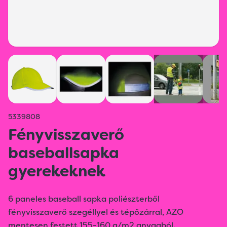
5339808
Fényvisszaverő
baseballsapka
gyerekeknek
6 paneles baseball sapka poliészterből
fényvisszaverő szegéllyel és tépőzárral, AZO
mentesen festett 155-160 g/m2 anyagból.