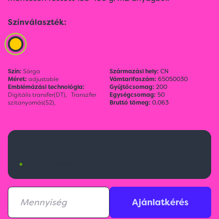
Színválaszték:
Szín:
Sárga
Származási hely:
CN
Méret:
adjustable
Vámtarifaszám:
65050030
Emblémázási technológia:
Gyűjtőcsomag:
200
Digitális transfer(DT),
Transzfer
Egységcsomag:
50
szitanyomás(S2),
Bruttó tömeg:
0.063
1 690 Ft
•
Érkezik:
10000 db
Ajánlatkérés