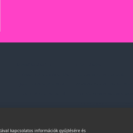
Szolgáltatásaink
Információk
Professzionális tanácsadás
Adatvédelmi nyilatkozat
Egyedi reklámajándékok
Vásárlási és szállítási feltétel
Lapozható katalógusaink
Jogi közlemény és igénybevéte
Etikai és társadalmi felelőssé
dések
ával kapcsolatos információk gyűjtésére és