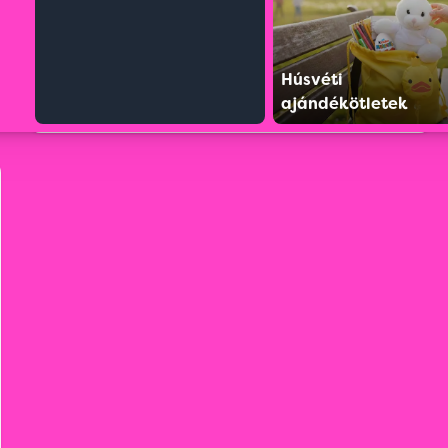
Húsvéti
ajándékötletek