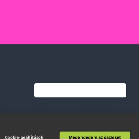
Feliratkozás hírlevélre
Email címed:
ek
li feltételek
elfogadom az adatvédelmi szabályzatot
gvállalás
Cookie-beállítások
Megengedem az összeset