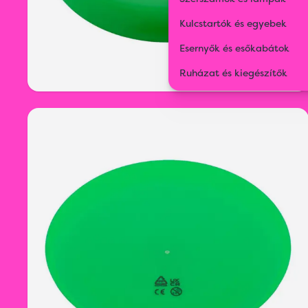
Kulcstartók és egyebek
Esernyők és esőkabátok
Ruházat és kiegészítők