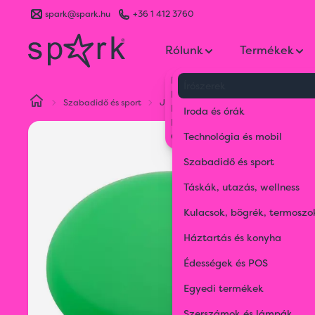
spark@spark.hu
+36 1 412 3760
Rólunk
Termékek
Kik vagyunk
Írószerek
Kapcsolat
Szabadidő és sport
Játékok
frizbi
Blog
Iroda és órák
Karrier
Gyakran Ismételt Kérdések
Technológia és mobil
Szabadidő és sport
Táskák, utazás, wellness
Kulacsok, bögrék, termoszo
Háztartás és konyha
Édességek és POS
Egyedi termékek
Szerszámok és lámpák