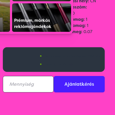
Szín:
Zöld
Származási hely:
CN
Méret:
ø230×20 mm
Vámtarifaszám:
95069990
Gyűjtőcsomag:
1
Prémium, márkás
Egységcsomag:
1
reklámajándékok
Bruttó tömeg:
0.07
•
Budapesti raktárkészlet:
128 db
456 Ft
•
Érkezik:
5000 db
Ajánlatkérés