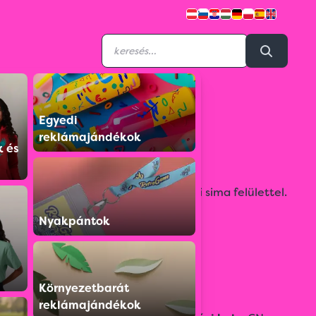
Egyedi
S020980952607
reklámajándékok
frizbi
k és
Újrahasznosított PP műanyag frizbi sima felülettel.
Emblémázáshoz ideális.
Nyakpántok
Színválaszték:
Környezetbarát
reklámajándékok