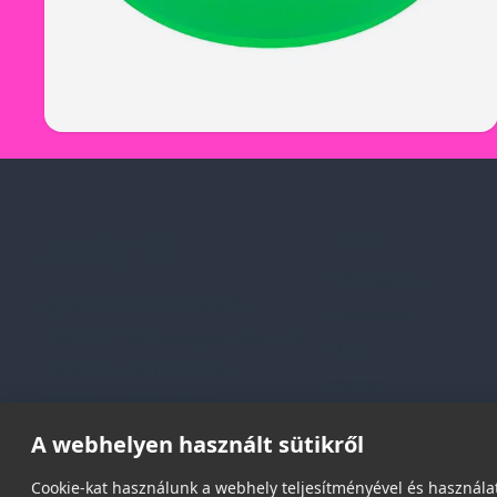
Rólunk
Kik vagyunk
Spark Promotions Kft.
Kapcsolat
Címünk:
1135 Budapest, Jász u. 13.
Blog
Telefon:
+36 1 412 3760
Karrier
Email:
spark@spark.hu
Gyakran Ismételt Kér
A webhelyen használt sütikről
Cookie-kat használunk a webhely teljesítményével és használat