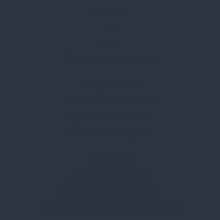
Kapcsolat
Blog
Karrier
Gyakran Ismételt Kérdések
Szolgáltatásaink
Professzionális tanácsadás
Egyedi reklámajándékok
Lapozható katalógusaink
Információk
Adatvédelmi nyilatkozat
Vásárlási és szállítási feltételek
Jogi közlemény és igénybevételi feltételek