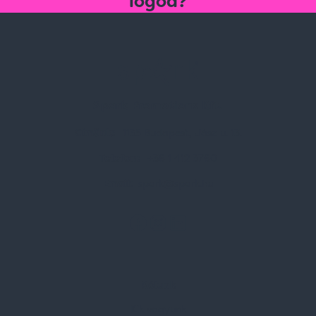
logód?
Spark Promotions Kft.
Címünk:
1135 Budapest, Jász u. 13.
Telefon:
+36 1 412 3760
Email:
spark@spark.hu
Rólunk
Kik vagyunk