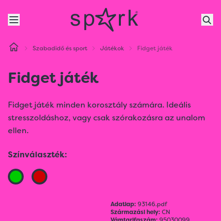
Szabadidő és sport
Játékok
Fidget játék
Fidget játék
Fidget játék minden korosztály számára. Ideális
stresszoldáshoz, vagy csak szórakozásra az unalom
ellen.
Színválaszték:
Adatlap:
93146.pdf
Származási hely:
CN
Vámtarifaszám:
95030099