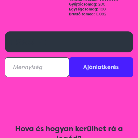
Gyűjtőcsomag:
200
Egységcsomag:
100
Bruttó tömeg:
0.082
1 580 Ft
Ajánlatkérés
Hova és hogyan kerülhet rá a