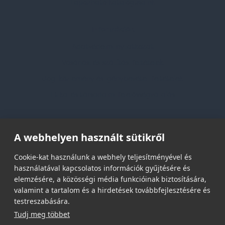
Lapozható katalógusaink
Információk
Adatvédelmi nyilatkozat
Vásárlási és szállítási feltételek
Jogi közlemény és igénybevételi feltételek
Etikai és társadalmi felelősségvállalás
Feliratkozás hírlevélre
A webhelyen használt sütikről
Email címed:
Cookie-kat használunk a webhely teljesítményével és
használatával kapcsolatos információk gyűjtésére és
elemzésére, a közösségi média funkcióinak biztosítására,
elfogadom az adatvédelmi szabályzatot
valamint a tartalom és a hirdetések továbbfejlesztésére és
testreszabására.
Tudj meg többet