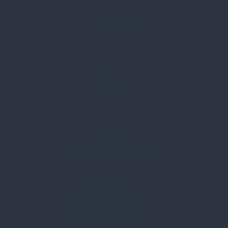
Rólunk
Kik vagyunk
Kapcsolat
Blog
Karrier
Gyakran Ismételt Kérdések
Szolgáltatásaink
Professzionális tanácsadás
Egyedi reklámajándékok