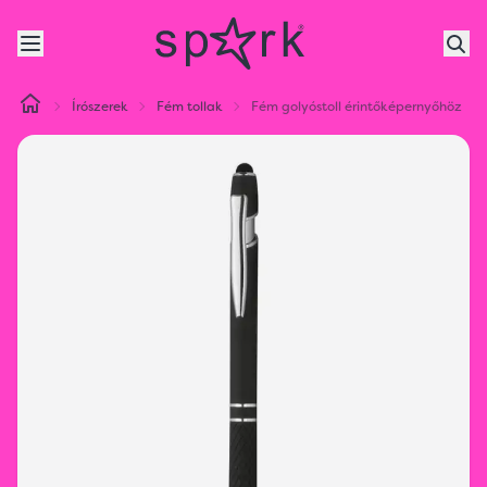
Írószerek
Fém tollak
Fém golyóstoll érintőképernyőhöz