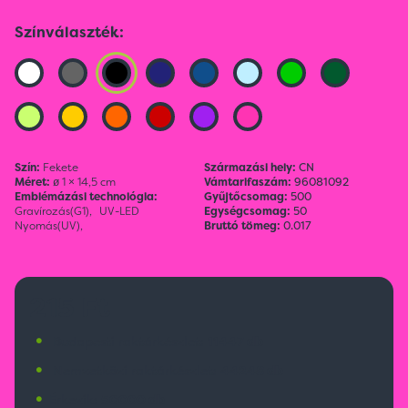
Színválaszték:
Szín:
Fekete
Származási hely:
CN
Méret:
ø 1 × 14,5 cm
Vámtarifaszám:
96081092
Emblémázási technológia:
Gyűjtőcsomag:
500
Gravírozás(G1),
UV-LED
Egységcsomag:
50
Nyomás(UV),
Bruttó tömeg:
0.017
215 Ft
•
Budapesti raktárkészlet:
11447 db
•
Nemzetközi raktárkészlet:
44248 db
•
Érkezik:
50000 db