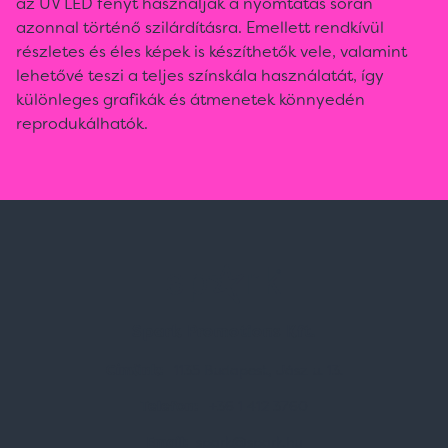
az UV LED fényt használják a nyomtatás során
azonnal történő szilárdításra. Emellett rendkívül
részletes és éles képek is készíthetők vele, valamint
lehetővé teszi a teljes színskála használatát, így
különleges grafikák és átmenetek könnyedén
reprodukálhatók.
Spark Promotions Kft.
Címünk:
1135 Budapest, Jász u. 13.
Telefon:
+36 1 412 3760
Email:
spark@spark.hu