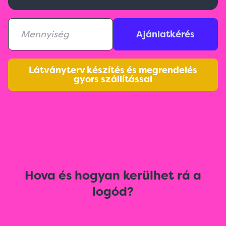
Ajánlatkérés
Látványterv készítés és megrendelés
gyors szállítással
Hova és hogyan kerülhet rá a
logód?