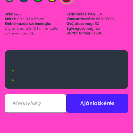
Szín:
Piros
Származási hely:
CN
Méret:
89 × 89 × 83 cm
Vámtarifaszám:
66019920
Emblémázási technológia:
Gyűjtőcsomag:
50
Digitális transfer(DT),
Transzfer
Egységcsomag:
25
szitanyomás(S2),
Bruttó tömeg:
0.296
2 900 Ft
•
Budapesti raktárkészlet:
57 db
•
Nemzetközi raktárkészlet:
1435 db
Ajánlatkérés