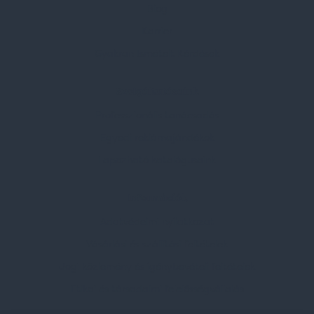
Blog
Karrier
Gyakran Ismételt Kérdések
Szolgáltatásaink
Professzionális tanácsadás
Egyedi reklámajándékok
Lapozható katalógusaink
Információk
Adatvédelmi nyilatkozat
Vásárlási és szállítási feltételek
Jogi közlemény és igénybevételi feltételek
Etikai és társadalmi felelősségvállalás