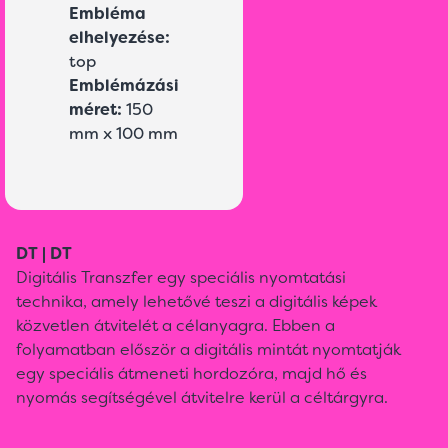
Embléma
elhelyezése:
top
Emblémázási
méret:
150
mm x 100 mm
DT | DT
Digitális Transzfer egy speciális nyomtatási
technika, amely lehetővé teszi a digitális képek
közvetlen átvitelét a célanyagra. Ebben a
folyamatban először a digitális mintát nyomtatják
egy speciális átmeneti hordozóra, majd hő és
nyomás segítségével átvitelre kerül a céltárgyra.