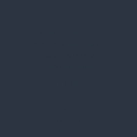
Spark Promotions Kft.
Címünk:
1135 Budapest, Jász u. 13.
Telefon:
+36 1 412 3760
Email:
spark@spark.hu
Rólunk
Kik vagyunk
Kapcsolat