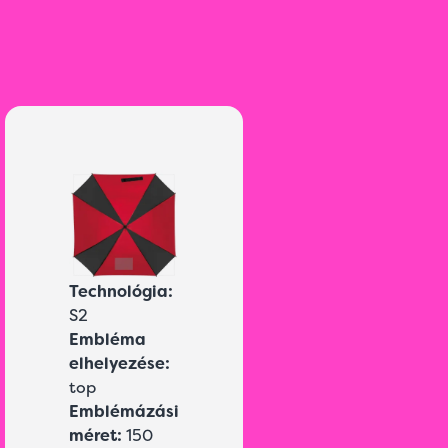
Technológia:
S2
Embléma
elhelyezése:
top
Emblémázási
méret:
150