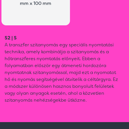
mm x 100 mm
S2 | S
A transzfer szitanyomás egy speciális nyomtatási
technika, amely kombinálja a szitanyomás és a
hőtranszferes nyomtatás előnyeit. Ebben a
folyamatban először egy átmeneti hordozóra
nyomtatnak szitanyomással, majd ezt a nyomatot
hő és nyomás segítségével átvitelik a céltárgyra. Ez
a módszer különösen hasznos bonyolult felületek
vagy olyan anyagok esetén, ahol a közvetlen
szitanyomás nehézségekbe ütközne.