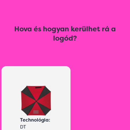
Hova és hogyan kerülhet rá a
logód?
Technológia:
DT