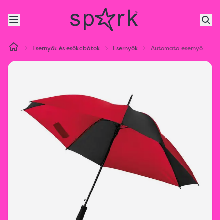
Esernyők és esőkabátok
Esernyők
Automata esernyő