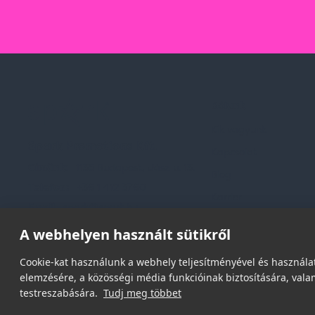
Rólunk
Kik vagyunk
Spark Promotions Kft.
Kapcsolat
Címünk:
1135 Budapest, Jász u. 13.
Blog
Telefon:
+36 1 412 3760
Karrier
Email:
spark@spark.hu
Gyakran Ismételt Kér
A webhelyen használt sütikről
Cookie-kat használunk a webhely teljesítményével és használat
elemzésére, a közösségi média funkcióinak biztosítására, valam
testreszabására.
Tudj meg többet