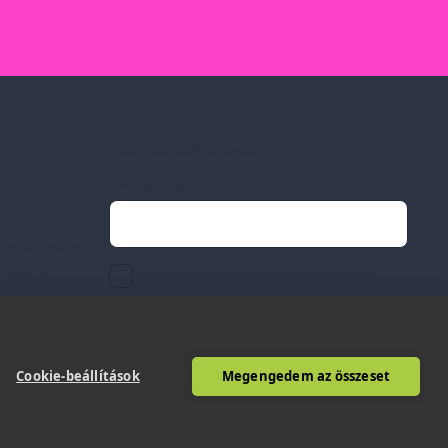
Feliratkozás hírlevélre
Email címed:
ek
li feltételek
elfogadom az adatvédelmi szabályzatot
gvállalás
Cookie-beállítások
Megengedem az összeset