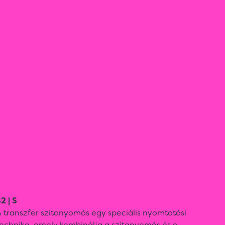
2 | S
 transzfer szitanyomás egy speciális nyomtatási
technika, amely kombinálja a szitanyomás és a