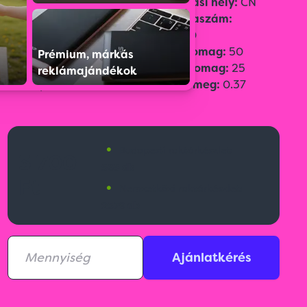
Szín:
Sötétkék
Származási hely:
CN
Méret:
ø 105 × 89 cm
Vámtarifaszám:
Emblémázási
66019920
technológia:
Digitális
Gyűjtőcsomag:
50
Prémium, márkás
transfer(DT),
Transzfer
Egységcsomag:
25
reklámajándékok
szitanyomás(S2),
Bruttó tömeg:
0.37
•
Budapesti raktárkészlet:
3 700
565 db
Ft
•
Nemzetközi raktárkészlet:
2579 db
Ajánlatkérés