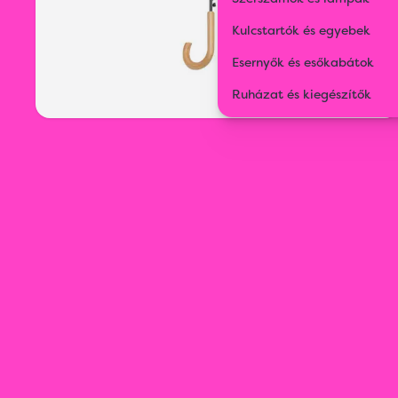
Kulcstartók és egyebek
Esernyők és esőkabátok
Ruházat és kiegészítők