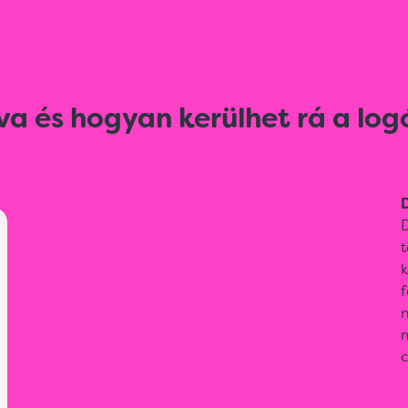
va és hogyan kerülhet rá a log
D
D
t
k
f
m
c