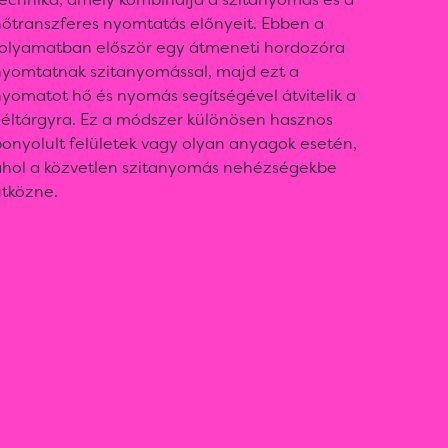
hőtranszferes nyomtatás előnyeit. Ebben a
folyamatban először egy átmeneti hordozóra
nyomtatnak szitanyomással, majd ezt a
yomatot hő és nyomás segítségével átvitelik a
céltárgyra. Ez a módszer különösen hasznos
onyolult felületek vagy olyan anyagok esetén,
ahol a közvetlen szitanyomás nehézségekbe
ütközne.