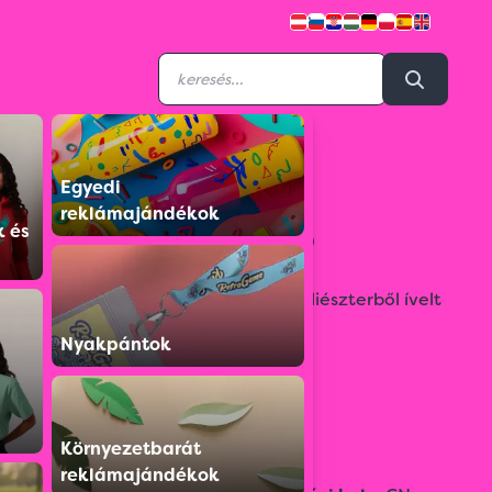
Egyedi
4359644
reklámajándékok
Automata esernyő
k és
Automata nyitású esernyő 190T poliészterből ívelt
fa nyéllel és vázvégekkel.
Nyakpántok
Színválaszték:
Környezetbarát
reklámajándékok