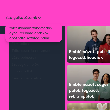
Szolgáltatásaink
Professzionális tanácsadás
Környezetbarát tollak
Egyedi reklámajándékok
Műanyag tollak
Lapozható katalógusaink
Fém tollak
Tollszettek és tolltartók
Emblémázott pulcsi
logózott hoodiek
Lézerpointerek
Szövegkiemelők
Érintős tollak
k
Ceruzák és kréták
Emblémázott céges
pólók, logózott
reklámpólók