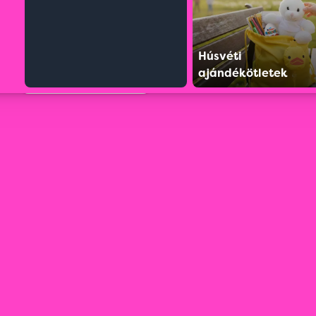
Húsvéti
ajándékötletek