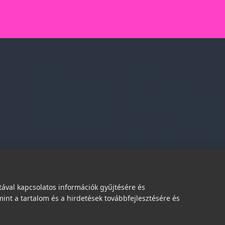
Szolgáltatásaink
Információk
Professzionális tanácsadás
Adatvédelmi nyilatkozat
Egyedi reklámajándékok
Vásárlási és szállítási feltétel
Lapozható katalógusaink
Jogi közlemény és igénybevéte
Etikai és társadalmi felelőssé
dések
ával kapcsolatos információk gyűjtésére és
int a tartalom és a hirdetések továbbfejlesztésére és
© 2026 | Minden jog fenntartva!
Spark Promotions Kft.