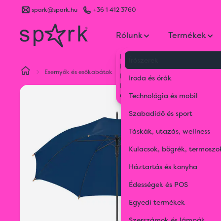
spark@spark.hu
+36 1 412 3760
Rólunk
Termékek
Kik vagyunk
Írószerek
Kapcsolat
Esernyők és esőkabátok
Esernyők
Automata esernyő
Blog
Iroda és órák
Karrier
Gyakran Ismételt Kérdések
Technológia és mobil
Szabadidő és sport
Táskák, utazás, wellness
Kulacsok, bögrék, termoszo
Háztartás és konyha
Édességek és POS
Egyedi termékek
Szerszámok és lámpák