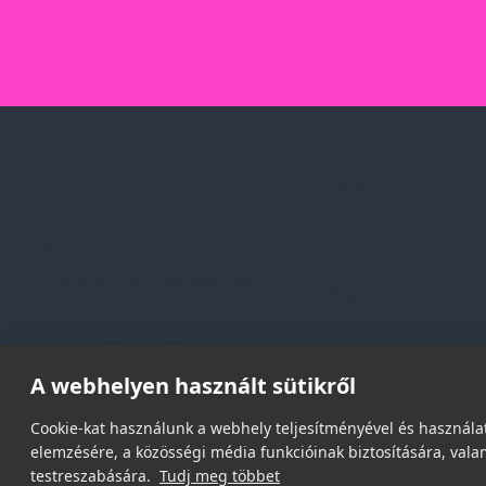
Rólunk
Kik vagyunk
Spark Promotions Kft.
Kapcsolat
Címünk:
1135 Budapest, Jász u. 13.
Blog
Telefon:
+36 1 412 3760
Karrier
Email:
spark@spark.hu
Gyakran Ismételt Kér
A webhelyen használt sütikről
Cookie-kat használunk a webhely teljesítményével és használat
elemzésére, a közösségi média funkcióinak biztosítására, valam
testreszabására.
Tudj meg többet