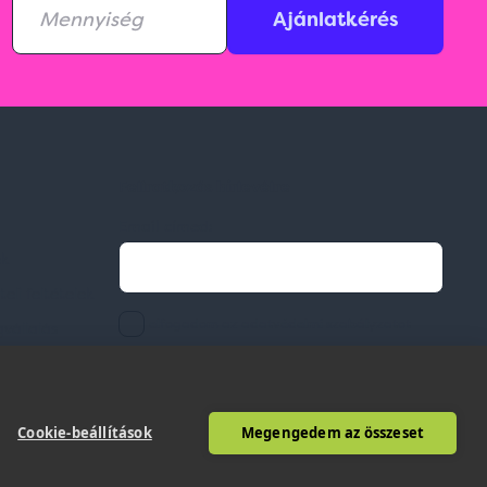
Ajánlatkérés
Feliratkozás hírlevélre
Email címed:
ek
li feltételek
elfogadom az adatvédelmi szabályzatot
gvállalás
Cookie-beállítások
Megengedem az összeset