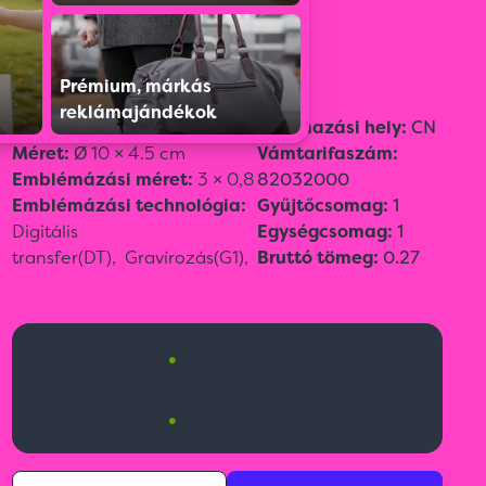
Színválaszték:
Prémium, márkás
reklámajándékok
Szín:
Fekete
Származási hely:
CN
Méret:
Ø 10 × 4.5 cm
Vámtarifaszám:
Emblémázási méret:
3 × 0,8
82032000
Emblémázási technológia:
Gyűjtőcsomag:
1
Digitális
Egységcsomag:
1
transfer(DT),
Gravírozás(G1),
Bruttó tömeg:
0.27
•
Nemzetközi raktárkészlet:
8 100 Ft
282 db
•
Érkezik:
4000 db