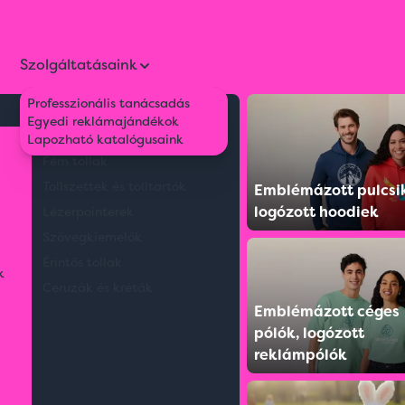
Szolgáltatásaink
Professzionális tanácsadás
Környezetbarát tollak
Egyedi reklámajándékok
Műanyag tollak
Lapozható katalógusaink
Fém tollak
Tollszettek és tolltartók
Emblémázott pulcsi
logózott hoodiek
Lézerpointerek
Szövegkiemelők
Érintős tollak
k
Ceruzák és kréták
Emblémázott céges
pólók, logózott
reklámpólók