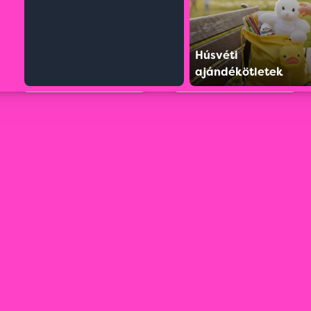
Húsvéti
ajándékötletek