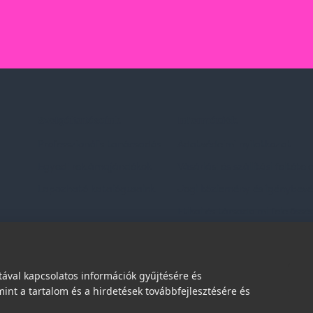
Szolgáltatásaink
Információk
Professzionális tanácsadás
Adatvédelmi nyilatkozat
Egyedi reklámajándékok
Vásárlási és szállítási feltétel
Lapozható katalógusaink
Jogi közlemény és igénybevéte
Etikai és társadalmi felelőssé
dések
ával kapcsolatos információk gyűjtésére és
int a tartalom és a hirdetések továbbfejlesztésére és
© 2026 | Minden jog fenntartva!
Spark Promotions Kft.