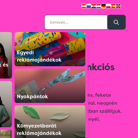
Egyedi
F2400500AJ3
reklámajándékok
ARMADOR többfunkciós
k és
eszköz
15-az-1-ben SCHWARZWOLF elegáns, fekete
Nyakpántok
multifunkciós eszköz biztonsági zárral, neoprén
tokban. Schwarzwolf ajándékdobozban szállítjuk.
Anyaga: csúszásmentes alumínium nyél,
Környezetbarát
rozsdamentes acél szerszámok.
reklámajándékok