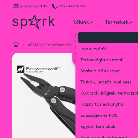
spark@spark.hu
+36 1 412 3760
Rólunk
Termékek
Kik vagyunk
Írószerek
Kapcsolat
ARMADOR többfunkciós eszköz
Blog
Iroda és órák
Karrier
Gyakran Ismételt Kérdések
Technológia és mobil
Szabadidő és sport
Táskák, utazás, wellness
Kulacsok, bögrék, termoszo
Háztartás és konyha
Édességek és POS
Egyedi termékek
Szerszámok és lámpák