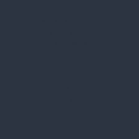
Spark Promotions Kft.
Címünk:
1135 Budapest, Jász u. 13.
Telefon:
+36 1 412 3760
Email:
spark@spark.hu
Rólunk
Kik vagyunk
Kapcsolat
Blog
Karrier
Gyakran Ismételt Kérdések