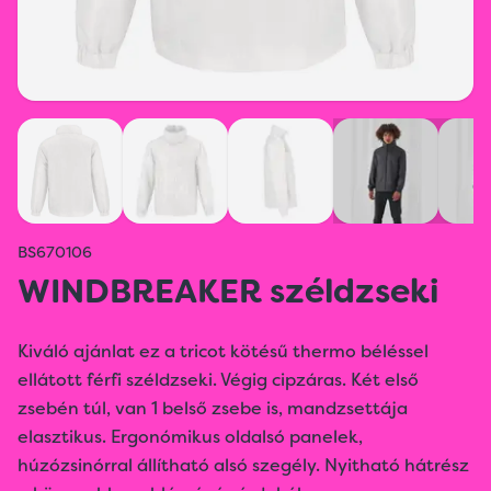
BS670106
WINDBREAKER széldzseki
Kiváló ajánlat ez a tricot kötésű thermo béléssel
ellátott férfi széldzseki. Végig cipzáras. Két első
zsebén túl, van 1 belső zsebe is, mandzsettája
elasztikus. Ergonómikus oldalsó panelek,
húzózsinórral állítható alsó szegély. Nyitható hátrész