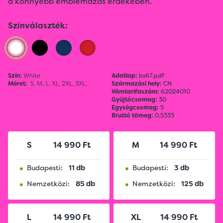
a könnyebb emblémázás érdekében.
Színválaszték:
Szín:
White
Adatlap:
bs67.pdf
Méret:
S,
M,
L,
XL,
2XL,
3XL,
Származási hely:
CN
Vámtarifaszám:
62024010
Gyűjtőcsomag:
30
Egységcsomag:
5
Bruttó tömeg:
0.5333
S
14 990 Ft
M
14 990 Ft
•
•
Budapesti:
11 db
Budapesti:
3 db
•
•
Nemzetközi:
85 db
Nemzetközi:
125 db
L
14 990 Ft
XL
14 990 Ft