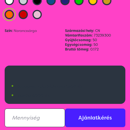
Szín:
Narancssárga
Származási hely:
CN
Vámtarifaszám:
73239300
Gyűjtőcsomag:
50
Egységcsomag:
50
Bruttó tömeg:
0.172
2 384 Ft
•
Budapesti raktárkészlet:
1506 db
•
Érkezik:
8000 db
Ajánlatkérés