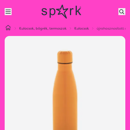
Kulacsok, bögrék, termoszok
Kulacsok
újrahasznosított ro