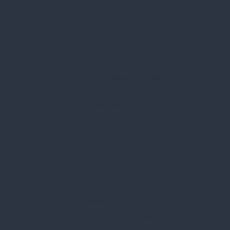
Kik vagyunk
Kapcsolat
Blog
Karrier
Gyakran Ismételt Kérdések
Szolgáltatásaink
Professzionális tanácsadás
Egyedi reklámajándékok
Lapozható katalógusaink
Információk
Adatvédelmi nyilatkozat
Vásárlási és szállítási feltételek