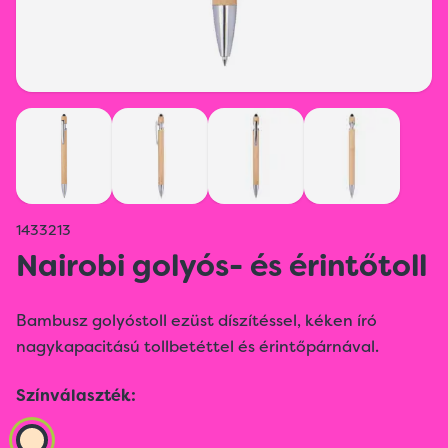
1433213
Nairobi golyós- és érintőtoll
Bambusz golyóstoll ezüst díszítéssel, kéken író
nagykapacitású tollbetéttel és érintőpárnával.
Színválaszték: