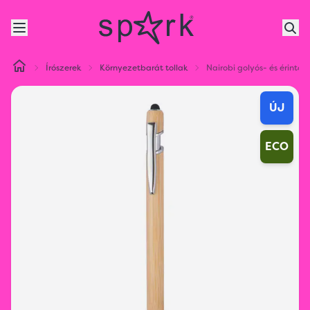
Írószerek
Környezetbarát tollak
Nairobi golyós- és érintőto
ÚJ
ECO