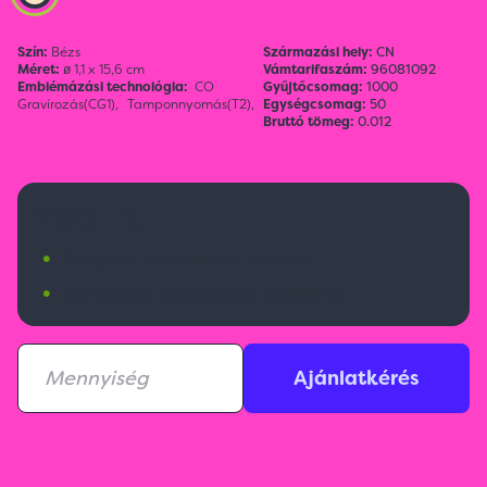
Szín:
Bézs
Származási hely:
CN
Méret:
ø 1,1 x 15,6 cm
Vámtarifaszám:
96081092
Emblémázási technológia:
CO
Gyűjtőcsomag:
1000
Gravírozás(CG1),
Tamponnyomás(T2),
Egységcsomag:
50
Bruttó tömeg:
0.012
280 Ft
•
Budapesti raktárkészlet:
2202 db
•
Nemzetközi raktárkészlet:
232282 db
Ajánlatkérés