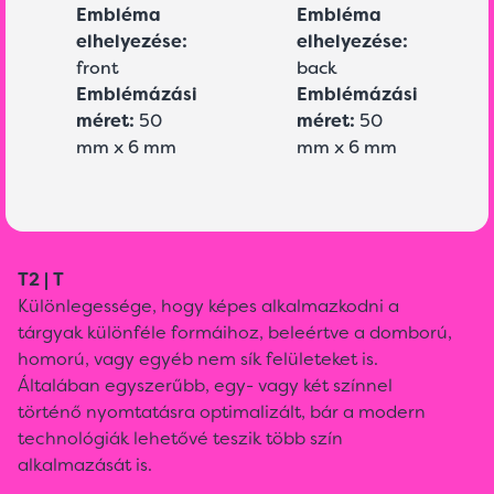
Embléma
Embléma
elhelyezése:
elhelyezése:
front
back
Emblémázási
Emblémázási
méret:
50
méret:
50
mm x 6 mm
mm x 6 mm
T2 | T
Különlegessége, hogy képes alkalmazkodni a
tárgyak különféle formáihoz, beleértve a domború,
homorú, vagy egyéb nem sík felületeket is.
Általában egyszerűbb, egy- vagy két színnel
történő nyomtatásra optimalizált, bár a modern
technológiák lehetővé teszik több szín
alkalmazását is.