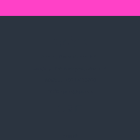
Spark Promotions Kft.
Címünk:
1135 Budapest, Jász u. 13.
Telefon:
+36 1 412 3760
Email:
spark@spark.hu
Rólunk