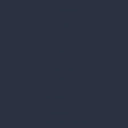
Email:
spark@spark.hu
Rólunk
Kik vagyunk
Kapcsolat
Blog
Karrier
Gyakran Ismételt Kérdések
Szolgáltatásaink
Professzionális tanácsadás