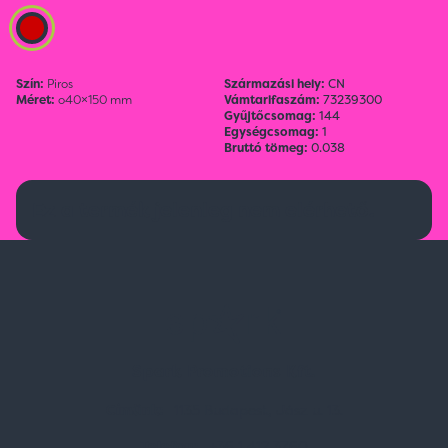
Szín:
Piros
Származási hely:
CN
Méret:
o40×150 mm
Vámtarifaszám:
73239300
Gyűjtőcsomag:
144
Egységcsomag:
1
Bruttó tömeg:
0.038
Ez a termék jelenleg nem elérhető.
Spark Promotions Kft.
Címünk:
1135 Budapest, Jász u. 13.
Telefon:
+36 1 412 3760