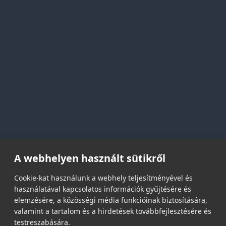
Egyedi reklámajándékok
Lapozható katalógusaink
Információk
Adatvédelmi nyilatkozat
Vásárlási és szállítási feltételek
Jogi közlemény és igénybevételi feltételek
Etikai és társadalmi felelősségvállalás
Feliratkozás hírlevélre
A webhelyen használt sütikről
Email címed:
Cookie-kat használunk a webhely teljesítményével és
használatával kapcsolatos információk gyűjtésére és
elemzésére, a közösségi média funkcióinak biztosítására,
elfogadom az adatvédelmi szabályzatot
valamint a tartalom és a hirdetések továbbfejlesztésére és
testreszabására.