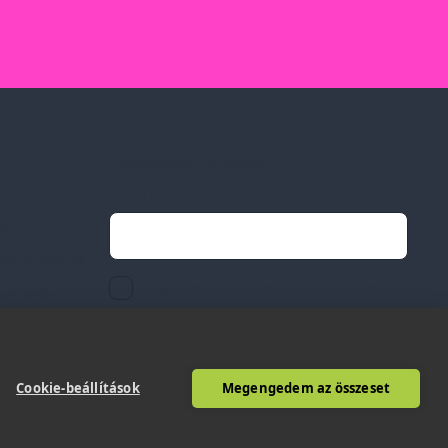
Feliratkozás hírlevélre
Email címed:
ek
li feltételek
elfogadom az adatvédelmi szabályzatot
gvállalás
Cookie-beállítások
Megengedem az összeset