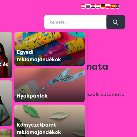
Egyedi
4153109
reklámajándékok
Suederdeich automata
k és
esernyő
Nagy méretű, 190T poliészterből készült automata
Nyakpántok
esernyő.
Színválaszték:
Környezetbarát
reklámajándékok