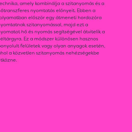
technika, amely kombinálja a szitanyomás és a
hőtranszferes nyomtatás előnyeit. Ebben a
folyamatban először egy átmeneti hordozóra
nyomtatnak szitanyomással, majd ezt a
yomatot hő és nyomás segítségével átvitelik a
céltárgyra. Ez a módszer különösen hasznos
onyolult felületek vagy olyan anyagok esetén,
ahol a közvetlen szitanyomás nehézségekbe
ütközne.