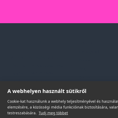
Rólunk
Kik vagyunk
Spark Promotions Kft.
Kapcsolat
Címünk:
1135 Budapest, Jász u. 13.
Blog
Telefon:
+36 1 412 3760
Karrier
Email:
spark@spark.hu
Gyakran Ismételt Kér
A webhelyen használt sütikről
Cookie-kat használunk a webhely teljesítményével és használat
elemzésére, a közösségi média funkcióinak biztosítására, valam
testreszabására.
Tudj meg többet