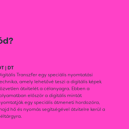
ód?
T | DT
igitális Transzfer egy speciális nyomtatási
echnika, amely lehetővé teszi a digitális képek
özvetlen átvitelét a célanyagra. Ebben a
olyamatban először a digitális mintát
nyomtatják egy speciális átmeneti hordozóra,
ajd hő és nyomás segítségével átvitelre kerül a
éltárgyra.