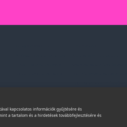
Szolgáltatásaink
Információk
Professzionális tanácsadás
Adatvédelmi nyilatkozat
Egyedi reklámajándékok
Vásárlási és szállítási feltétel
Lapozható katalógusaink
Jogi közlemény és igénybevéte
Etikai és társadalmi felelőssé
dések
ával kapcsolatos információk gyűjtésére és
int a tartalom és a hirdetések továbbfejlesztésére és
© 2026 | Minden jog fenntartva!
Spark Promotions Kft.