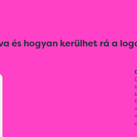
va és hogyan kerülhet rá a log
D
D
t
k
f
m
c