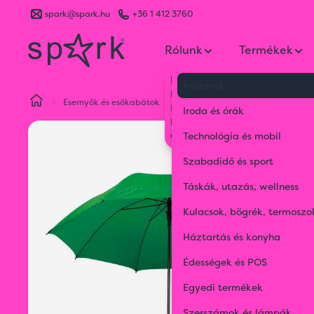
spark@spark.hu
+36 1 412 3760
Rólunk
Termékek
Kik vagyunk
Írószerek
Kapcsolat
Esernyők és esőkabátok
Esernyők
Suederdeich automa
Blog
Iroda és órák
Karrier
Gyakran Ismételt Kérdések
Technológia és mobil
Szabadidő és sport
Táskák, utazás, wellness
Kulacsok, bögrék, termoszo
Háztartás és konyha
Édességek és POS
Egyedi termékek
Szerszámok és lámpák