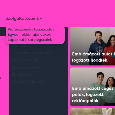
Szolgáltatásaink
Professzionális tanácsadás
Környezetbarát tollak
Egyedi reklámajándékok
ta esernyő
Műanyag tollak
Lapozható katalógusaink
Fém tollak
Tollszettek és tolltartók
Emblémázott pulcsi
logózott hoodiek
Lézerpointerek
Szövegkiemelők
Érintős tollak
k
Ceruzák és kréták
Emblémázott céges
pólók, logózott
reklámpólók