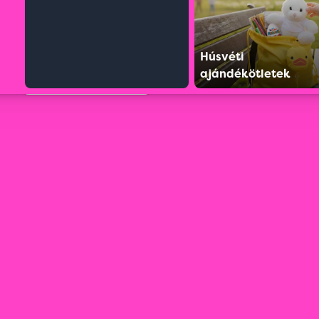
Húsvéti
ajándékötletek