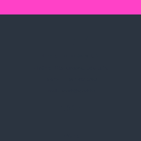
Spark Promotions Kft.
Címünk:
1135 Budapest, Jász u. 13.
Telefon:
+36 1 412 3760
Email:
spark@spark.hu
Rólunk