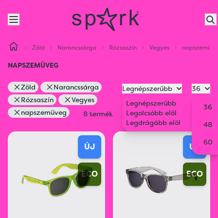
Zöld
Narancssárga
Rózsaszín
Vegyes
napszemüv
NAPSZEMÜVEG
Zöld
Narancssárga
Legnépszerűbb
36
Rózsaszín
Vegyes
Legnépszerűbb
36
napszemüveg
Legolcsóbb elöl
8 termék
Legdrágább elöl
48
60
ÚJ
ÚJ
ECO
ECO