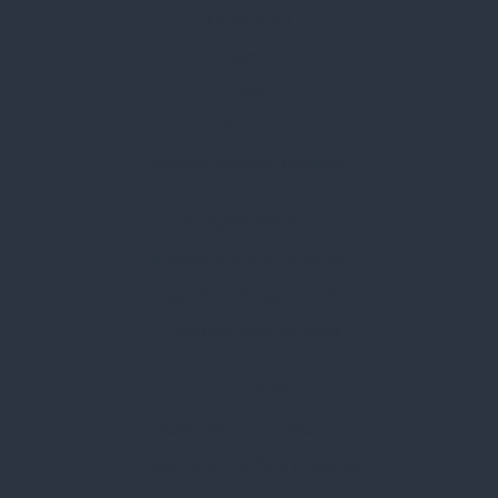
Kik vagyunk
Kapcsolat
Blog
Karrier
Gyakran Ismételt Kérdések
Szolgáltatásaink
Professzionális tanácsadás
Egyedi reklámajándékok
Lapozható katalógusaink
Információk
Adatvédelmi nyilatkozat
Vásárlási és szállítási feltételek