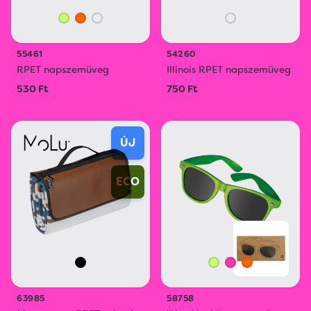
55461
54260
RPET napszemüveg
Illinois RPET napszemüveg
530 Ft
750 Ft
ÚJ
ECO
63985
58758