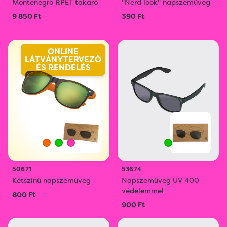
Montenegro RPET takaró
"Nerd look" napszemüveg
9 850 Ft
390 Ft
ONLINE
LÁTVÁNYTERVEZŐ
ÉS RENDELÉS
50671
53674
Kétszínű napszemüveg
Napszemüveg UV 400
védelemmel
800 Ft
900 Ft