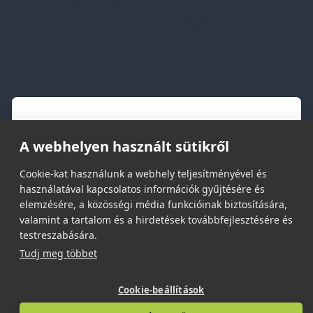
Jogi közlemény és igénybevételi feltételek
Etikai és társadalmi felelősségvállalás
Feliratkozás hírlevélre
Email címed:
A webhelyen használt sütikről
elfogadom az adatvédelmi szabályzatot
Cookie-kat használunk a webhely teljesítményével és
használatával kapcsolatos információk gyűjtésére és
elemzésére, a közösségi média funkcióinak biztosítására,
valamint a tartalom és a hirdetések továbbfejlesztésére és
testreszabására.
© 2026 | Minden jog fenntartva!
Tudj meg többet
Spark Promotions Kft.
Cookie-beállítások