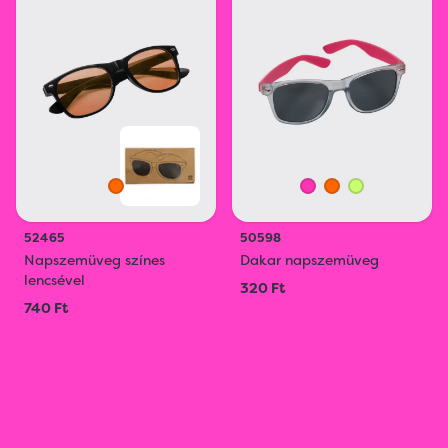
52465
50598
Napszemüveg színes
Dakar napszemüveg
lencsével
320 Ft
740 Ft