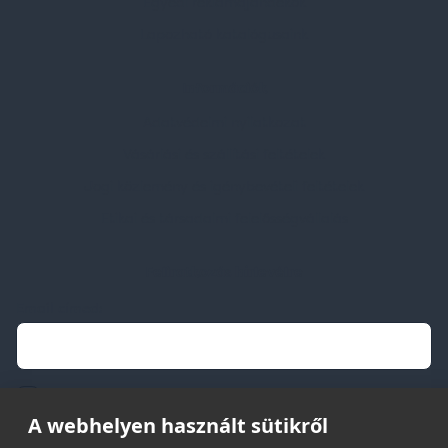
Egyedi reklámajándékok
Lapozható katalógusaink
Információk
Adatvédelmi nyilatkozat
Vásárlási és szállítási feltételek
Jogi közlemény és igénybevételi feltételek
Etikai és társadalmi felelősségvállalás
Feliratkozás hírlevélre
Email címed:
elfogadom az adatvédelmi szabályzatot
A webhelyen használt sütikről