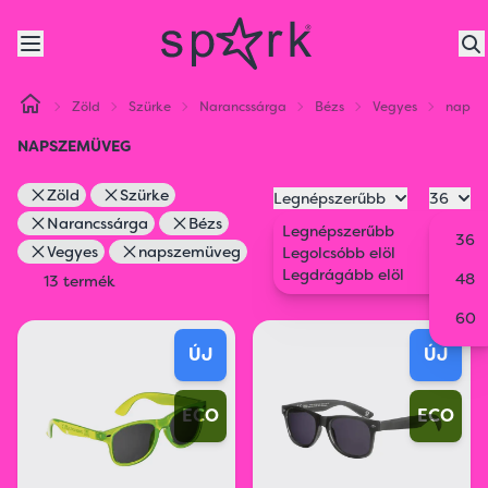
Zöld
Szürke
Narancssárga
Bézs
Vegyes
napsz
NAPSZEMÜVEG
Zöld
Szürke
Legnépszerűbb
36
Narancssárga
Bézs
Legnépszerűbb
36
Vegyes
napszemüveg
Legolcsóbb elöl
Legdrágább elöl
48
13 termék
60
ÚJ
ÚJ
ECO
ECO