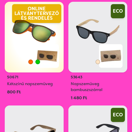
ONLINE
ECO
LÁTVÁNYTERVEZŐ
ÉS RENDELÉS
50671
53643
Kétszínű napszemüveg
Napszemüveg
bambuszszárral
800 Ft
1 480 Ft
ECO