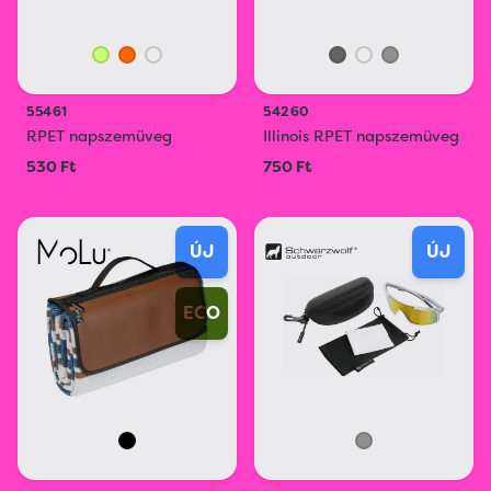
55461
54260
RPET napszemüveg
Illinois RPET napszemüveg
530 Ft
750 Ft
ÚJ
ÚJ
ECO