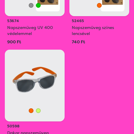
53674
52465
Napszemüveg UV 400
Napszemüveg színes
védelemmel
lencsével
900 Ft
740 Ft
50598
Dakar napszemüveg