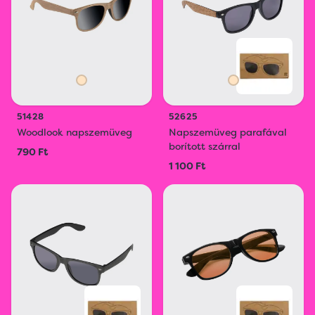
51428
52625
Woodlook napszemüveg
Napszemüveg parafával
borított szárral
790 Ft
1 100 Ft