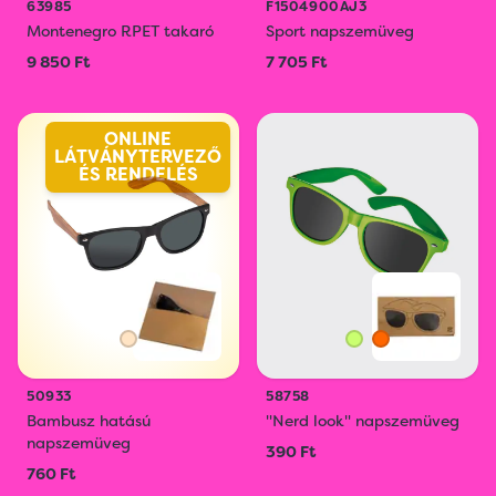
63985
F1504900AJ3
Montenegro RPET takaró
Sport napszemüveg
9 850 Ft
7 705 Ft
ONLINE
LÁTVÁNYTERVEZŐ
ÉS RENDELÉS
50933
58758
Bambusz hatású
"Nerd look" napszemüveg
napszemüveg
390 Ft
760 Ft