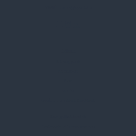
Email:
spark@spark.hu
Rólunk
Kik vagyunk
Kapcsolat
Blog
Karrier
Gyakran Ismételt Kérdések
Szolgáltatásaink
Professzionális tanácsadás