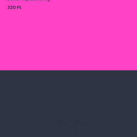
320 Ft
Spark Promotions Kft.
Címünk:
1135 Budapest, Jász u. 13.
Telefon:
+36 1 412 3760