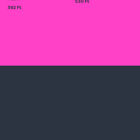
530 Ft
392 Ft
Spark Promotions Kft.
Címünk:
1135 Budapest, Jász u. 13.
Telefon:
+36 1 412 3760