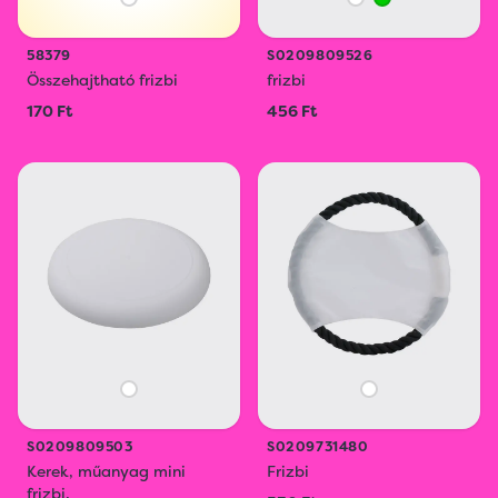
58379
S0209809526
Összehajtható frizbi
frizbi
170 Ft
456 Ft
S0209809503
S0209731480
Kerek, műanyag mini
Frizbi
frizbi.