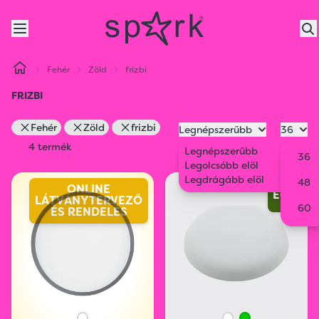
Fehér
Zöld
frizbi
FRIZBI
Fehér
Zöld
frizbi
Legnépszerűbb
36
4 termék
Legnépszerűbb
36
Legolcsóbb elöl
Legdrágább elöl
48
ONLINE
ECO
LÁTVÁNYTERVEZŐ
60
ÉS RENDELÉS