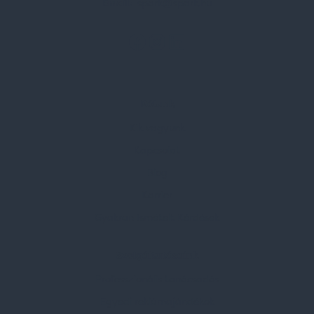
Email:
spark@spark.hu
Rólunk
Kik vagyunk
Kapcsolat
Blog
Karrier
Gyakran Ismételt Kérdések
Szolgáltatásaink
Professzionális tanácsadás
Egyedi reklámajándékok