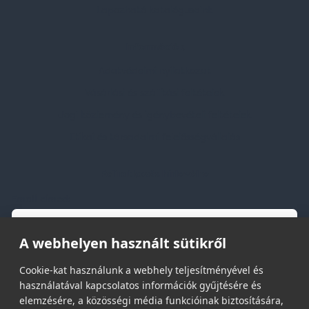
Lapozható katalógusaink
Információk
Adatvédelmi nyilatkozat
Vásárlási és szállítási feltételek
Jogi közlemény és igénybevételi feltételek
Etikai és társadalmi felelősségvállalás
Feliratkozás hírlevélre
Email címed:
A webhelyen használt sütikről
elfogadom az adatvédelmi szabályzatot
Cookie-kat használunk a webhely teljesítményével és
használatával kapcsolatos információk gyűjtésére és
elemzésére, a közösségi média funkcióinak biztosítására,