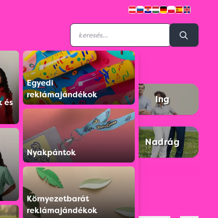
Egyedi
reklámajándékok
házat
Galléros póló
Ing
k és
ény
Kabát
Nadrág
Nyakpántok
uházat
Környezetbarát
reklámajándékok