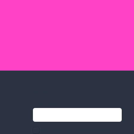
Feliratkozás hírlevélre
Email címed:
ek
li feltételek
elfogadom az adatvédelmi szabályzatot
gvállalás