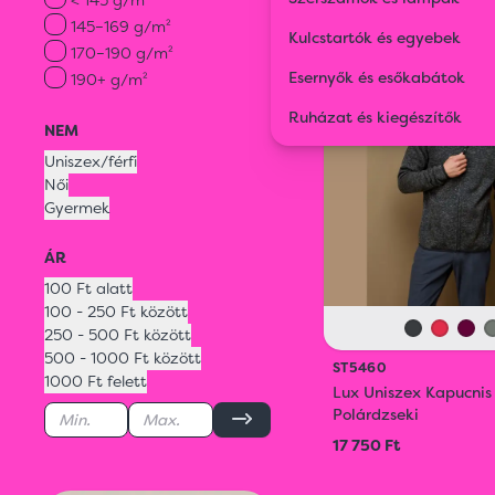
Stedman
lux 
145–169 g/m²
Kulcstartók és egyebek
170–190 g/m²
Esernyők és esőkabátok
190+ g/m²
Ruházat és kiegészítők
NEM
Uniszex/férfi
Női
Gyermek
ÁR
100 Ft alatt
100 - 250 Ft között
250 - 500 Ft között
500 - 1000 Ft között
ST5460
1000 Ft felett
Lux Uniszex Kapucnis
Polárdzseki
17 750 Ft