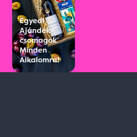
Egyedi
Ajándék-
csomagok
Minden
Alkalomra!
Rólunk
Kik vagyunk
Spark Promotions Kft.
Kapcsolat
Címünk:
1135 Budapest, Jász u. 13.
Blog
Telefon:
+36 1 412 3760
Karrier