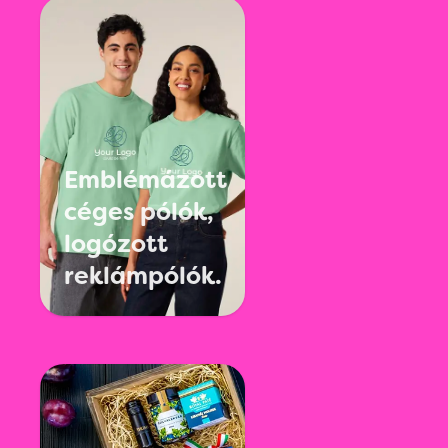
Emblémázott
céges pólók,
logózott
reklámpólók.