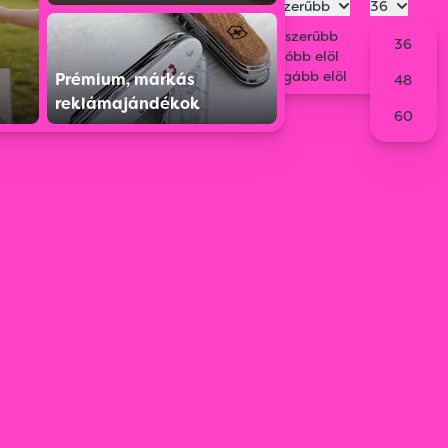
Legnépszerűbb
36
Legnépszerűbb
36
Legolcsóbb elöl
Legdrágább elöl
Prémium, márkás
48
reklámajándékok
60