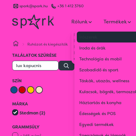
spark@spark.hu
+36 1 412 3760
Rólunk
Termékek
Kik vagyunk
Írószerek
Kapcsolat
Ruházat és kiegészítők
Stedman
lux kapucnis
Blog
Iroda és órák
Karrier
TALÁLATOK SZŰRÉSE
Gyakran Ismételt Kérdések
Technológia és mobil
Sapka
Szabadidő és sport
SZÍN
Táskák, utazás, wellness
Pulóver
Kulacsok, bögrék, termoszo
Háztartás és konyha
MÁRKA
Összes
Stedman (2)
Édességek és POS
Kiegészítők
LUX KAPUCNIS
Egyedi termékek
GRAMMSÚLY
Szerszámok és lámpák
< 145 g/m²