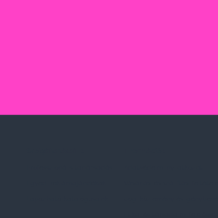
Szolgáltatásaink
Információk
Professzionális tanácsadás
Adatvédelmi nyilatkozat
Egyedi reklámajándékok
Vásárlási és szállítási feltétel
Lapozható katalógusaink
Jogi közlemény és igénybevéte
Etikai és társadalmi felelőssé