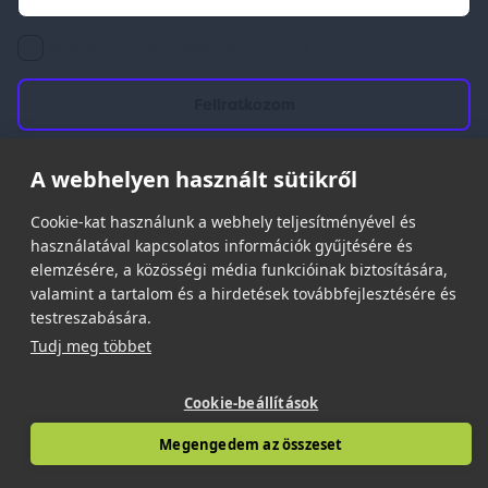
elfogadom az adatvédelmi szabályzatot
A webhelyen használt sütikről
© 2026 | Minden jog fenntartva!
Cookie-kat használunk a webhely teljesítményével és
Spark Promotions Kft.
használatával kapcsolatos információk gyűjtésére és
elemzésére, a közösségi média funkcióinak biztosítására,
valamint a tartalom és a hirdetések továbbfejlesztésére és
testreszabására.
Tudj meg többet
Cookie-beállítások
Megengedem az összeset