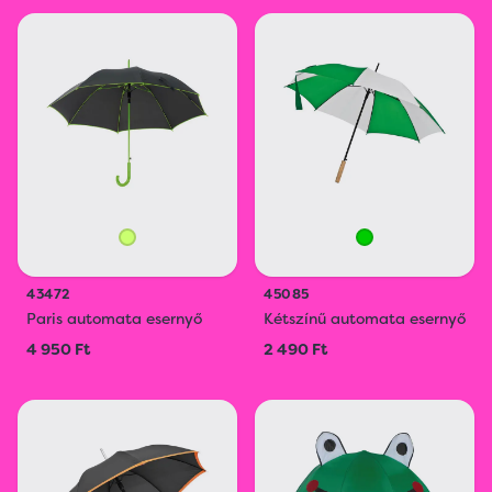
43472
45085
Paris automata esernyő
Kétszínű automata esernyő
4 950 Ft
2 490 Ft