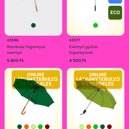
ECO
45596
45377
Bambusz fogantyús
Esernyő gyűrűs
esernyő
fogantyúval
5 800 Ft
4 500 Ft
ONLINE
ONLINE
LÁTVÁNYTERVEZŐ
LÁTVÁNYTERVEZŐ
ÉS RENDELÉS
ÉS RENDELÉS