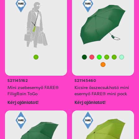
S21145162
S21145460
Mini zsebesernyő FARE®
Kicsire összecsukható mini
FiligRain ToGo
esernyő FARE® mini pock
Kérj ajánlatot!
Kérj ajánlatot!