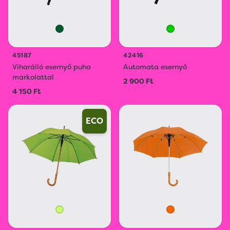
45187
42416
Viharálló esernyő puha
Automata esernyő
markolattal
2 900 Ft
4 150 Ft
ECO