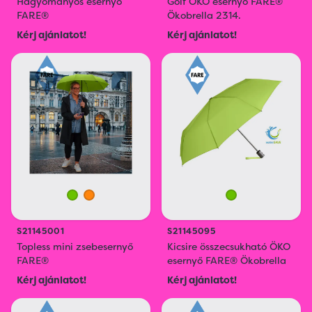
Hagyományos esernyő
Golf ÖKO esernyő FARE®
FARE®
Ökobrella 2314.
Kérj ajánlatot!
Kérj ajánlatot!
S21145001
S21145095
Topless mini zsebesernyő
Kicsire összecsukható ÖKO
FARE®
esernyő FARE® Ökobrella
Kérj ajánlatot!
Kérj ajánlatot!