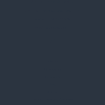
Spark Promotions Kft.
Címünk:
1135 Budapest, Jász u. 13.
Telefon:
+36 1 412 3760
Email:
spark@spark.hu
Rólunk
Kik vagyunk
Kapcsolat
Blog
Karrier
Gyakran Ismételt Kérdések