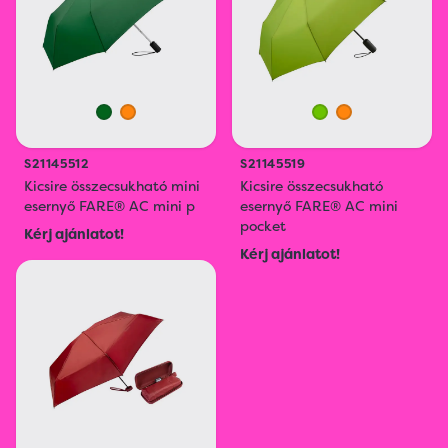
S21145512
S21145519
Kicsire összecsukható mini
Kicsire összecsukható
esernyő FARE® AC mini p
esernyő FARE® AC mini
pocket
Kérj ajánlatot!
Kérj ajánlatot!