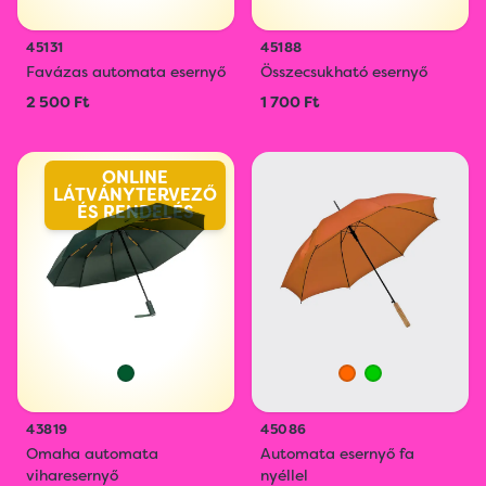
45131
45188
Favázas automata esernyő
Összecsukható esernyő
2 500 Ft
1 700 Ft
ONLINE
LÁTVÁNYTERVEZŐ
ÉS RENDELÉS
43819
45086
Omaha automata
Automata esernyő fa
viharesernyő
nyéllel