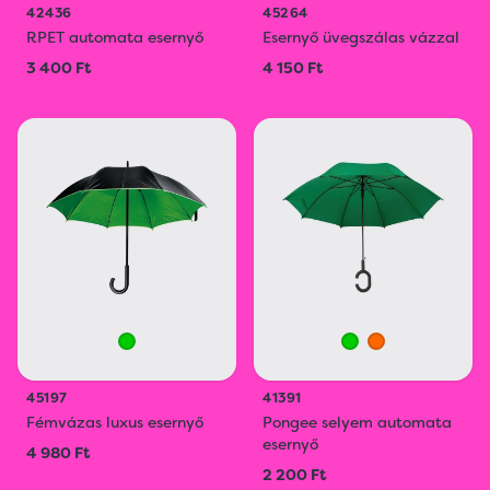
42436
45264
RPET automata esernyő
Esernyő üvegszálas vázzal
3 400 Ft
4 150 Ft
45197
41391
Fémvázas luxus esernyő
Pongee selyem automata
esernyő
4 980 Ft
2 200 Ft