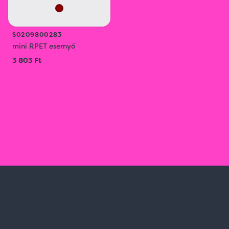
S0209800283
mini RPET esernyő
3 803 Ft