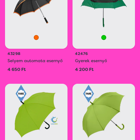
43298
42476
Selyem automata esernyő
Gyerek esernyő
4 650 Ft
4 200 Ft