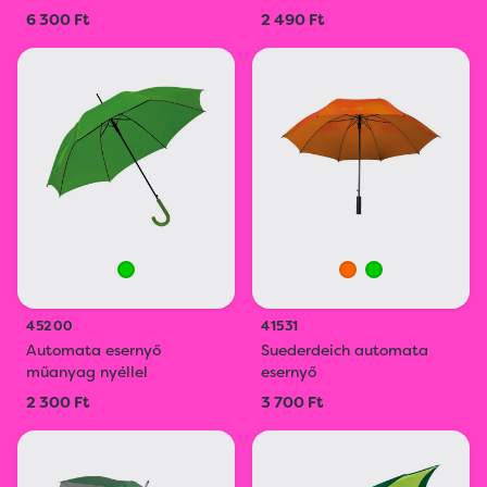
6 300 Ft
2 490 Ft
45200
41531
Automata esernyő
Suederdeich automata
műanyag nyéllel
esernyő
2 300 Ft
3 700 Ft