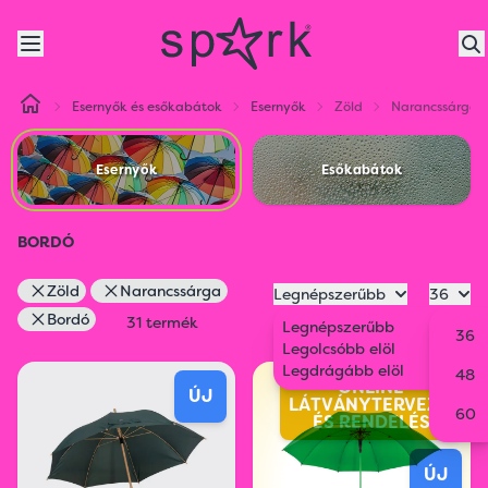
Esernyők és esőkabátok
Esernyők
Zöld
Narancssárga
Esernyők
Esőkabátok
BORDÓ
Zöld
Narancssárga
Legnépszerűbb
36
Bordó
31 termék
Legnépszerűbb
36
Legolcsóbb elöl
Legdrágább elöl
48
ONLINE
ÚJ
LÁTVÁNYTERVEZŐ
60
ÉS RENDELÉS
ÚJ