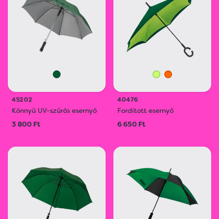
45202
40476
Könnyű UV-szűrős esernyő
Fordított esernyő
3 800 Ft
6 650 Ft