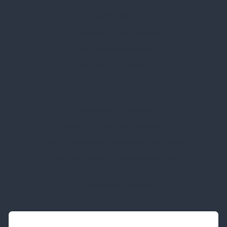
Szolgáltatásaink
Professzionális tanácsadás
Egyedi reklámajándékok
Lapozható katalógusaink
Információk
Adatvédelmi nyilatkozat
Vásárlási és szállítási feltételek
Jogi közlemény és igénybevételi feltételek
Etikai és társadalmi felelősségvállalás
Feliratkozás hírlevélre
Email címed: