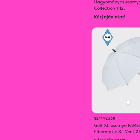
Hagyományos eserny
Collection 1112.
Kérj ajánlatot!
S21142339
Golf XL esernyő FARE
Fibermatic XL Vent 2