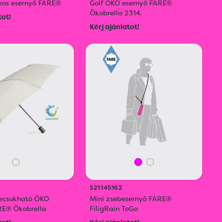
os esernyő FARE®
Golf ÖKO esernyő FARE®
Ökobrella 2314.
tot!
Kérj ajánlatot!
S21145162
szecsukható ÖKO
Mini zsebesernyő FARE®
RE® Ökobrella
FiligRain ToGo