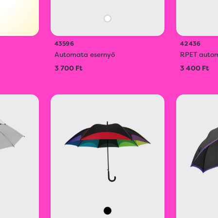
43596
42436
Automata esernyő
RPET autom
3 700 Ft
3 400 Ft