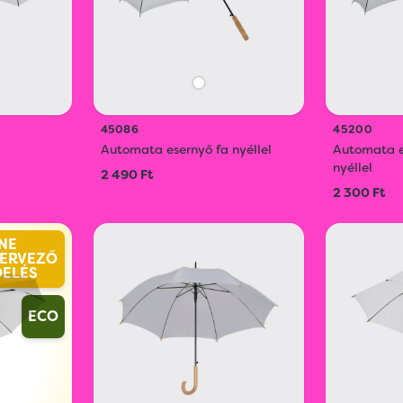
45086
45200
Automata esernyő fa nyéllel
Automata 
nyéllel
2 490 Ft
2 300 Ft
NE
ERVEZŐ
DELÉS
ECO