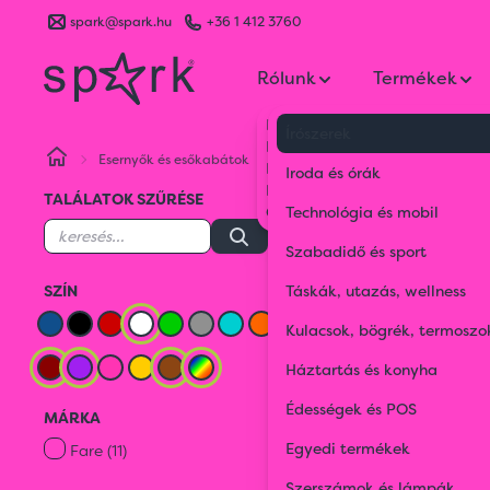
spark@spark.hu
+36 1 412 3760
Rólunk
Termékek
Kik vagyunk
Írószerek
Kapcsolat
Esernyők és esőkabátok
Esernyők
Fehér
Bordó
Blog
Iroda és órák
Karrier
TALÁLATOK SZŰRÉSE
Gyakran Ismételt Kérdések
Technológia és mobil
Szabadidő és sport
SZÍN
Táskák, utazás, wellness
VEGYES
Kulacsok, bögrék, termoszo
Fehér
Bordó
Háztartás és konyha
Édességek és POS
MÁRKA
Egyedi termékek
Fare (11)
Szerszámok és lámpák