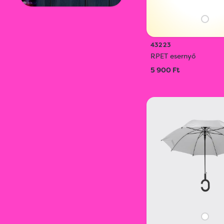
43223
RPET esernyő
5 900 Ft