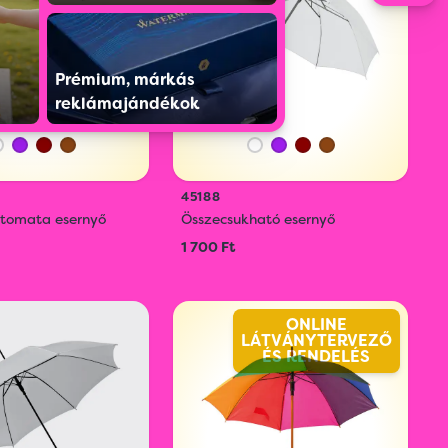
Prémium, márkás
reklámajándékok
45188
tomata esernyő
Összecsukható esernyő
1 700 Ft
ONLINE
LÁTVÁNYTERVEZŐ
ÉS RENDELÉS