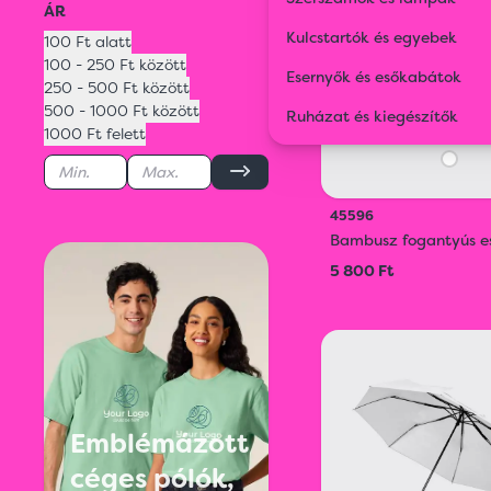
ÁR
Kulcstartók és egyebek
100 Ft alatt
100 - 250 Ft között
Esernyők és esőkabátok
250 - 500 Ft között
500 - 1000 Ft között
Ruházat és kiegészítők
1000 Ft felett
45596
Bambusz fogantyús e
5 800 Ft
Emblémázott
céges pólók,