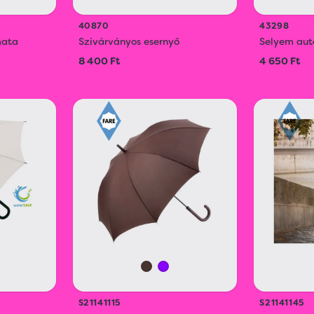
40870
43298
mata
Szivárványos esernyő
Selyem aut
8 400 Ft
4 650 Ft
S21141115
S21141145