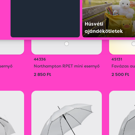
Húsvéti
ajándékötletek
44336
45131
sernyő
Northampton RPET mini esernyő
Favázas au
2 850 Ft
2 500 Ft