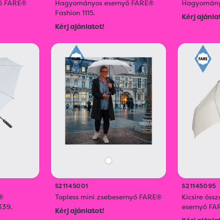
ő FARE®
Hagyományos esernyő FARE®
Hagyomány
Fashion 1115.
Kérj ajánla
Kérj ajánlatot!
S21145001
S21145095
®
Topless mini zsebesernyő FARE®
Kicsire ös
339.
esernyő FA
Kérj ajánlatot!