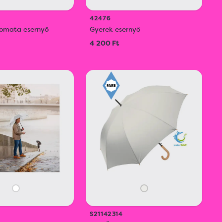
42476
omata esernyő
Gyerek esernyő
4 200 Ft
S21142314