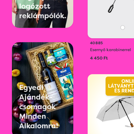
logózott
reklámpólók.
40885
Esernyő karabinerrel
4 450 Ft
ONLI
LÁTVÁNYT
Egyedi
ÉS REN
Ajándék-
csomagok
Minden
Alkalomra!