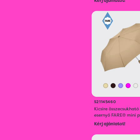
Kérj ajánlatot!
S21145460
Kicsire összecsukható
esernyő FARE® mini 
Kérj ajánlatot!