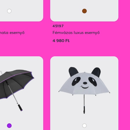
45197
ata esernyő
Fémvázas luxus esernyő
4 980 Ft