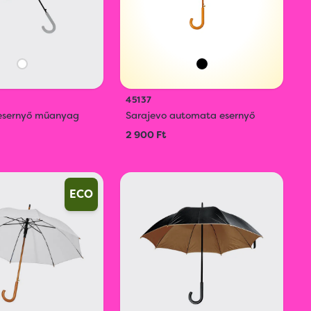
45137
esernyő műanyag
Sarajevo automata esernyő
2 900 Ft
ECO