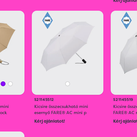
Kérj ajánla
S21145512
S21145519
 mini
Kicsire összecsukható mini
Kicsire öss
pock
esernyő FARE® AC mini p
FARE® AC m
Kérj ajánlatot!
Kérj ajánla