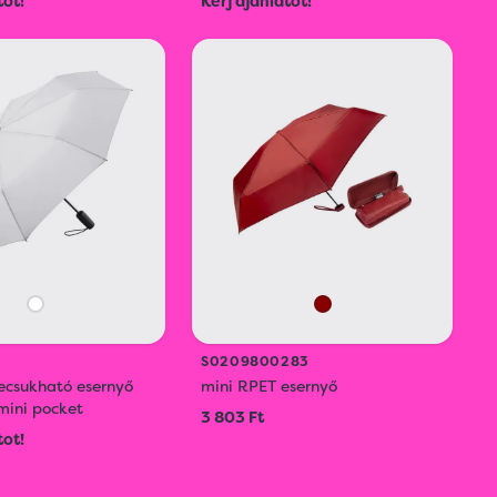
tot!
Kérj ajánlatot!
S0209800283
zecsukható esernyő
mini RPET esernyő
ini pocket
3 803 Ft
tot!