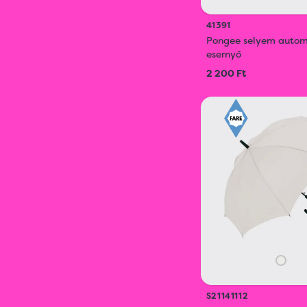
41391
Pongee selyem auto
esernyő
2 200 Ft
S21141112