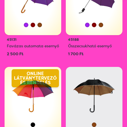
45131
45188
Favázas automata esernyő
Összecsukható esernyő
2 500 Ft
1 700 Ft
ONLINE
LÁTVÁNYTERVEZŐ
ÉS RENDELÉS