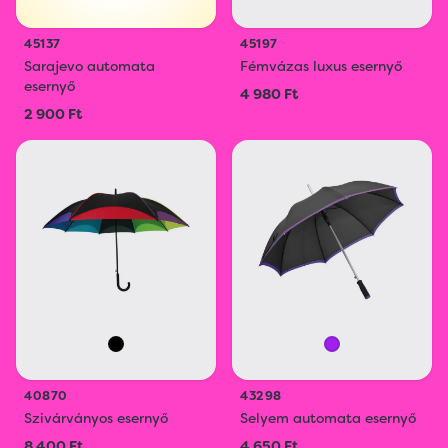
45137
45197
Sarajevo automata
Fémvázas luxus esernyő
esernyő
4 980 Ft
2 900 Ft
40870
43298
Szivárványos esernyő
Selyem automata esernyő
8 400 Ft
4 650 Ft