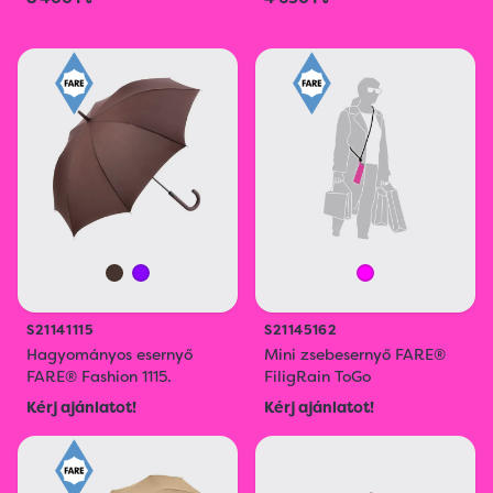
S21141115
S21145162
Hagyományos esernyő
Mini zsebesernyő FARE®
FARE® Fashion 1115.
FiligRain ToGo
Kérj ajánlatot!
Kérj ajánlatot!