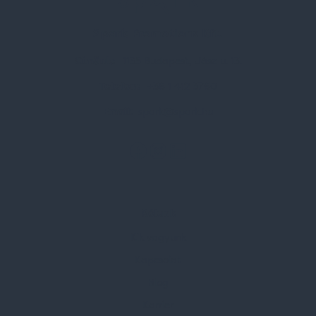
Spark Promotions Kft.
Címünk:
1135 Budapest, Jász u. 13.
Telefon:
+36 1 412 3760
Email:
spark@spark.hu
Rólunk
Kik vagyunk
Kapcsolat
Blog
Karrier