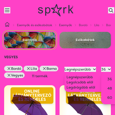
Esernyők és esőkabátok
Esernyők
Bordó
Lila
Barna
Esernyők
Esőkabátok
VEGYES
Bordó
Lila
Barna
Legnépszerűbb
36
Vegyes
11 termék
Legnépszerűbb
36
Legolcsóbb elöl
Legdrágább elöl
48
ONLINE
ONLINE
LÁTVÁNYTERVEZŐ
LÁTVÁNYTERVEZŐ
60
ÉS RENDELÉS
ÉS RENDELÉS