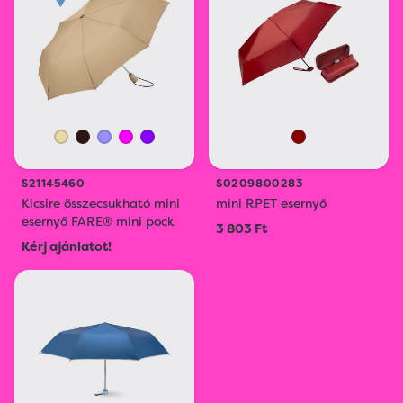
S21145460
S0209800283
Kicsire összecsukható mini
mini RPET esernyő
esernyő FARE® mini pock
3 803 Ft
Kérj ajánlatot!