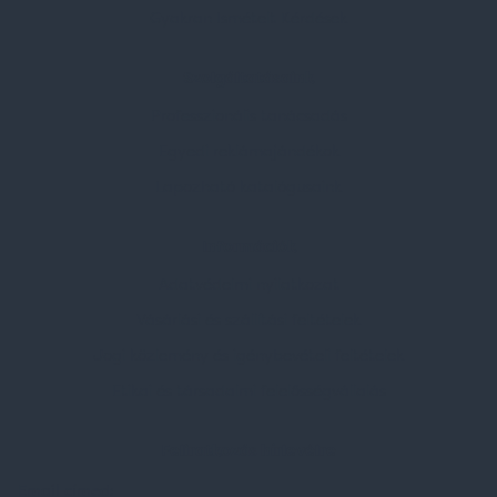
Gyakran Ismételt Kérdések
Szolgáltatásaink
Professzionális tanácsadás
Egyedi reklámajándékok
Lapozható katalógusaink
Információk
Adatvédelmi nyilatkozat
Vásárlási és szállítási feltételek
Jogi közlemény és igénybevételi feltételek
Etikai és társadalmi felelősségvállalás
Feliratkozás hírlevélre
Email címed: