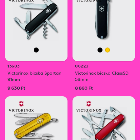
13603
06223
Victorinox bicska Spartan
Victorinox bicska ClassSD
91mm
58mm
9 630 Ft
8 860 Ft