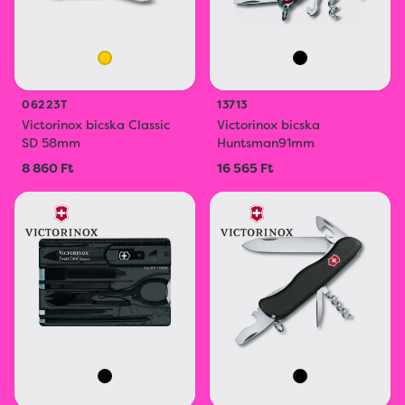
06223T
13713
Victorinox bicska Classic
Victorinox bicska
SD 58mm
Huntsman91mm
8 860 Ft
16 565 Ft