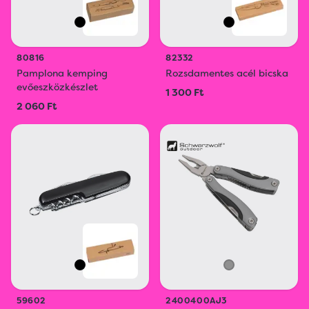
80816
82332
Pamplona kemping
Rozsdamentes acél bicska
evőeszközkészlet
1 300 Ft
2 060 Ft
59602
2400400AJ3