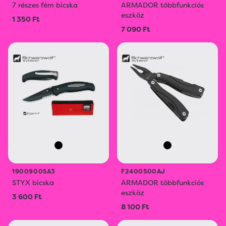
7 részes fém bicska
ARMADOR többfunkciós
eszköz
1 350 Ft
7 090 Ft
1900900SA3
F2400500AJ
STYX bicska
ARMADOR többfunkciós
eszköz
3 600 Ft
8 100 Ft