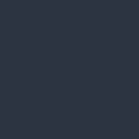
Rólunk
Kik vagyunk
Kapcsolat
Blog
Karrier
Gyakran Ismételt Kérdések
Szolgáltatásaink
Professzionális tanácsadás
Egyedi reklámajándékok
Lapozható katalógusaink
Információk
Adatvédelmi nyilatkozat