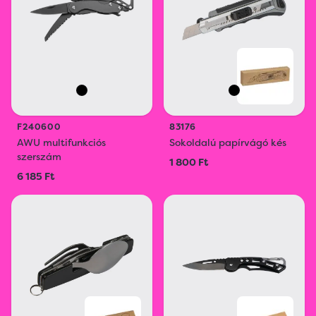
F240600
83176
AWU multifunkciós
Sokoldalú papírvágó kés
szerszám
1 800 Ft
6 185 Ft