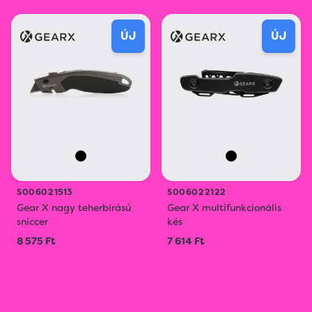
ÚJ
ÚJ
S006021513
S006022122
Gear X nagy teherbírású
Gear X multifunkcionális
sniccer
kés
8 575 Ft
7 614 Ft