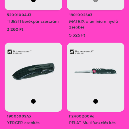
5200100AJ3
1901002SA3
TIBESTI kerékpár szerszám
MATRIX alumínium nyelű
zsebkés
3 260 Ft
5 325 Ft
1900300SA3
F2400200AJ
YERGER zsebkés
PELAT Multifunkciós kés