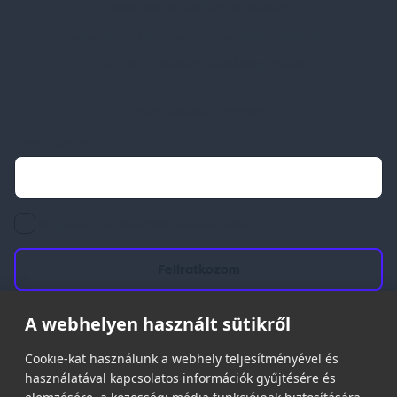
Vásárlási és szállítási feltételek
Jogi közlemény és igénybevételi feltételek
Etikai és társadalmi felelősségvállalás
Feliratkozás hírlevélre
Email címed:
elfogadom az adatvédelmi szabályzatot
A webhelyen használt sütikről
© 2026 | Minden jog fenntartva!
Cookie-kat használunk a webhely teljesítményével és
Spark Promotions Kft.
használatával kapcsolatos információk gyűjtésére és