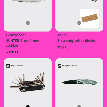
2400700SA3
50681
HUNTER 9-az-1-ben
Biztonsági záras bicska
zsebkés
750 Ft
3 170 Ft