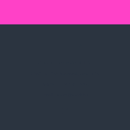
Spark Promotions Kft.
Címünk:
1135 Budapest, Jász u. 13.
Telefon:
+36 1 412 3760
Email:
spark@spark.hu