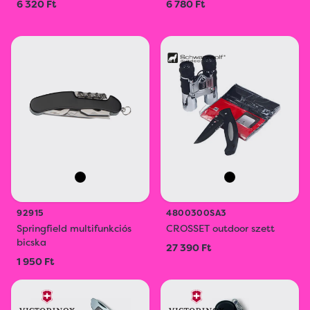
6 320 Ft
6 780 Ft
92915
4800300SA3
Springfield multifunkciós
CROSSET outdoor szett
bicska
27 390 Ft
1 950 Ft