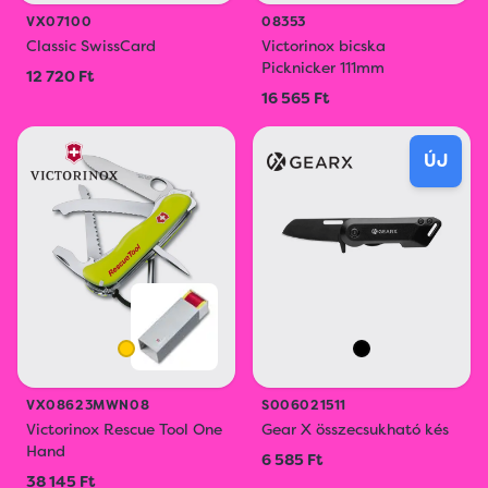
VX07100
08353
Classic SwissCard
Victorinox bicska
Picknicker 111mm
12 720 Ft
16 565 Ft
ÚJ
VX08623MWN08
S006021511
Victorinox Rescue Tool One
Gear X összecsukható kés
Hand
6 585 Ft
38 145 Ft