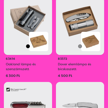
63414
83372
Oakland lámpa és
Dover elemlámpa és
szerszámszett
bicskaszett
6 300 Ft
4 500 Ft