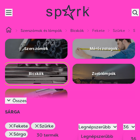
Szerszámok és lámpák
Bicskák
Fekete
Szürke
Sár
Szerszámok
Mérőszalagok
Bicskák
Zseblámpák
Papírvágók
Összes
SÁRGA
Fekete
Szürke
Legnépszerűbb
36
Sárga
30 termék
Legnépszerűbb
36