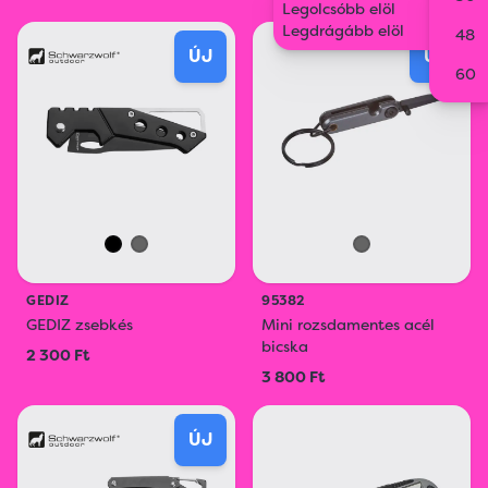
Legolcsóbb elöl
Legdrágább elöl
48
ÚJ
ÚJ
60
GEDIZ
95382
GEDIZ zsebkés
Mini rozsdamentes acél
bicska
2 300 Ft
3 800 Ft
ÚJ