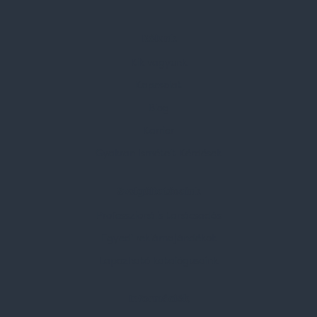
Rólunk
Kik vagyunk
Kapcsolat
Blog
Karrier
Gyakran Ismételt Kérdések
Szolgáltatásaink
Professzionális tanácsadás
Egyedi reklámajándékok
Lapozható katalógusaink
Információk