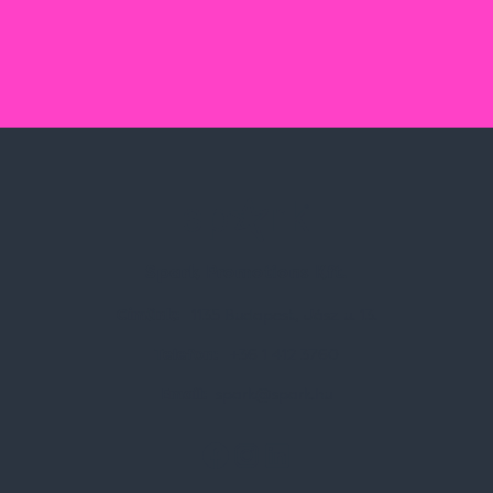
Spark Promotions Kft.
Címünk:
1135 Budapest, Jász u. 13.
Telefon:
+36 1 412 3760
Email:
spark@spark.hu