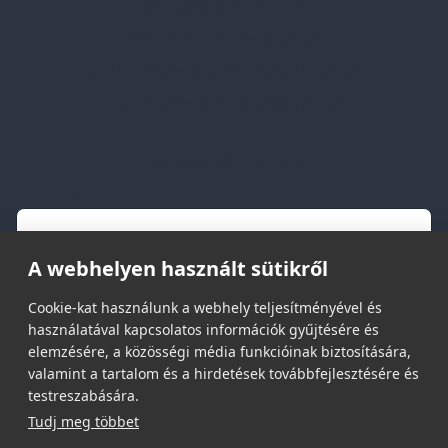
Adatvédelmi nyilatkozat
Vásárlási és szállítási feltételek
Jogi közlemény és igénybevételi feltételek
Etikai és társadalmi felelősségvállalás
Feliratkozás hírlevélre
Email címed:
A webhelyen használt sütikről
elfogadom az adatvédelmi szabályzatot
Cookie-kat használunk a webhely teljesítményével és
használatával kapcsolatos információk gyűjtésére és
elemzésére, a közösségi média funkcióinak biztosítására,
valamint a tartalom és a hirdetések továbbfejlesztésére és
testreszabására.
Tudj meg többet
© 2026 | Minden jog fenntartva!
Spark Promotions Kft.