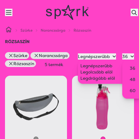
Szürke
Narancssárga
Rózsaszín
RÓZSASZÍN
Szürke
Narancssárga
Legnépszerűbb
36
Rózsaszín
5 termék
Legnépszerűbb
36
Legolcsóbb elöl
Legdrágább elöl
48
60