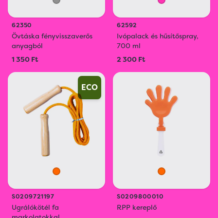
62350
62592
Övtáska fényvisszaverős
Ivópalack és hűsítőspray,
anyagból
700 ml
1 350 Ft
2 300 Ft
ECO
S0209721197
S0209800010
Ugrálókötél fa
RPP kereplő
markolatokkal.