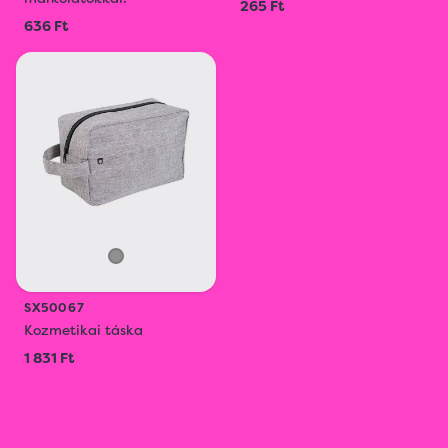
265 Ft
636 Ft
SX50067
Kozmetikai táska
1 831 Ft