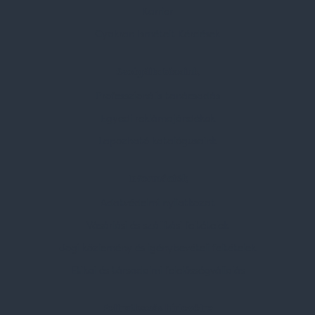
Karrier
Gyakran Ismételt Kérdések
Szolgáltatásaink
Professzionális tanácsadás
Egyedi reklámajándékok
Lapozható katalógusaink
Információk
Adatvédelmi nyilatkozat
Vásárlási és szállítási feltételek
Jogi közlemény és igénybevételi feltételek
Etikai és társadalmi felelősségvállalás
Feliratkozás hírlevélre