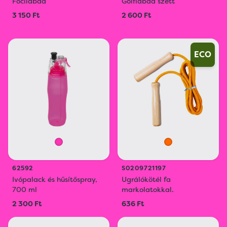
Focilabda
Golflabda szett
3 150 Ft
2 600 Ft
ECO
62592
S0209721197
Ivópalack és hűsítőspray,
Ugrálókötél fa
700 ml
markolatokkal.
2 300 Ft
636 Ft