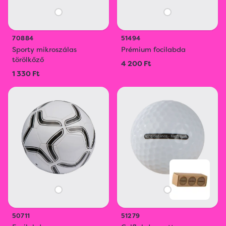
70884
51494
Sporty mikroszálas
Prémium focilabda
törölkőző
4 200 Ft
1 330 Ft
50711
51279