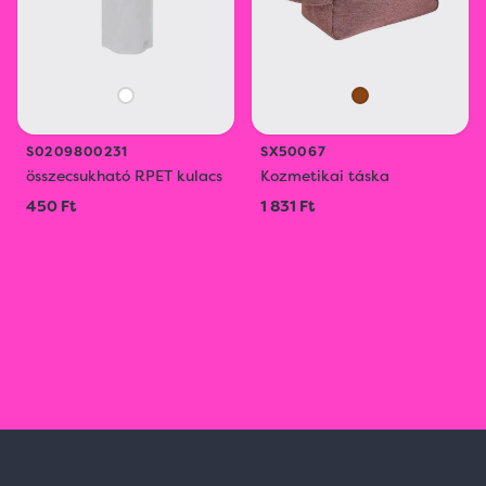
S0209800231
SX50067
összecsukható RPET kulacs
Kozmetikai táska
450 Ft
1 831 Ft