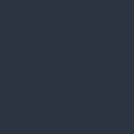
Spark Promotions Kft.
Címünk:
1135 Budapest, Jász u. 13.
Telefon:
+36 1 412 3760
Email:
spark@spark.hu
Rólunk
Kik vagyunk
Kapcsolat
Blog