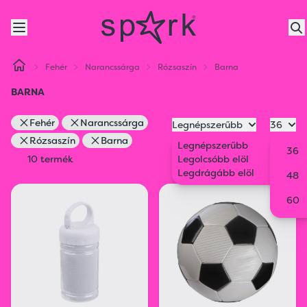
Fehér
Narancssárga
Rózsaszín
Barna
BARNA
Fehér
Narancssárga
Legnépszerűbb
36
Rózsaszín
Barna
Legnépszerűbb
36
10 termék
Legolcsóbb elöl
Legdrágább elöl
48
60