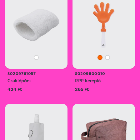
S0209761057
S0209800010
Csuklópánt
RPP kereplő
424 Ft
265 Ft