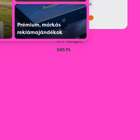
Prémium, márkás
reklámajándékok
57
S0209800010
RPP kereplő
265 Ft