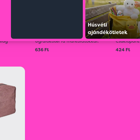
Húsvéti
ajándékötletek
S0209721197
S02097610
alag
Ugrálókötél fa markolatokkal.
Csuklópánt
636 Ft
424 Ft