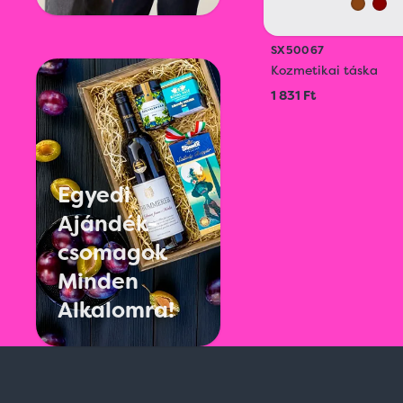
SX50067
Kozmetikai táska
1 831 Ft
Egyedi
Ajándék-
csomagok
Minden
Alkalomra!