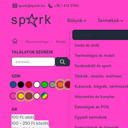
spark@spark.hu
+36 1 412 3760
Rólunk
Termékek
Kik vagyunk
Írószerek
Kapcsolat
Narancssárga
Bordó
Sárga
Barna
Blog
Iroda és órák
Karrier
TALÁLATOK SZŰRÉSE
BARNA
Gyakran Ismételt Kérdések
Technológia és mobil
Narancssárga
Szabadidő és sport
SZÍN
Táskák, utazás, wellness
Kulacsok, bögrék, termoszo
Háztartás és konyha
Édességek és POS
ÁR
100 Ft alatt
Egyedi termékek
100 - 250 Ft között
Szerszámok és lámpák