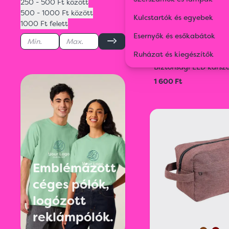
250 - 500 Ft között
500 - 1000 Ft között
Kulcstartók és egyebek
1000 Ft felett
Esernyők és esőkabátok
Ruházat és kiegészítők
93412
Biztonsági LED karsz
1 600 Ft
Emblémázott
céges pólók,
logózott
reklámpólók.