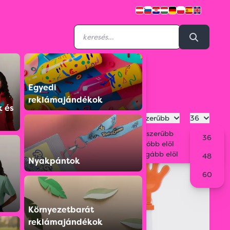
Egyedi
reklámajándékok
k és
Legnépszerűbb
36
Legnépszerűbb
36
Legolcsóbb elöl
Legdrágább elöl
48
Nyakpántok
60
Környezetbarát
reklámajándékok